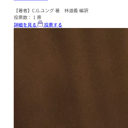
【著者】C.G.ユング 著 林道義 編訳
投票数：
1
票
詳細を見る
投票する