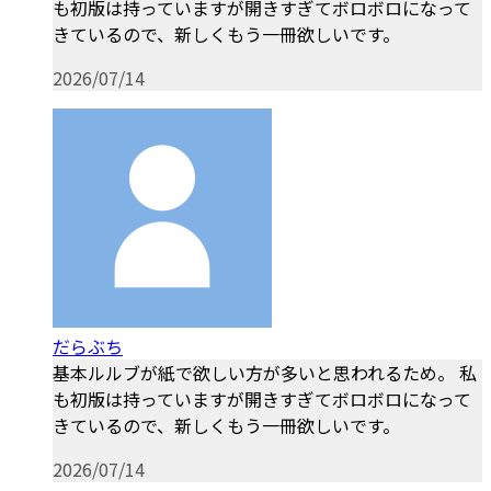
も初版は持っていますが開きすぎてボロボロになって
きているので、新しくもう一冊欲しいです。
2026/07/14
だらぶち
基本ルルブが紙で欲しい方が多いと思われるため。 私
も初版は持っていますが開きすぎてボロボロになって
きているので、新しくもう一冊欲しいです。
2026/07/14