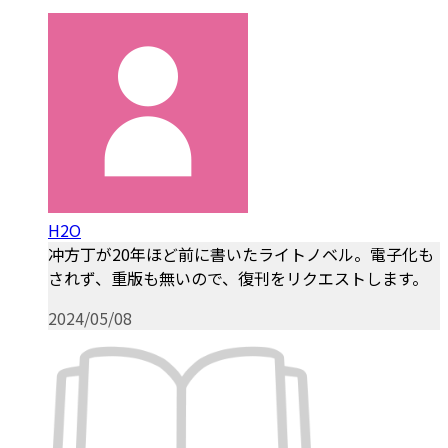
H2O
冲方丁が20年ほど前に書いたライトノベル。電子化も
されず、重版も無いので、復刊をリクエストします。
2024/05/08