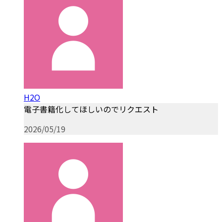
H2O
電子書籍化してほしいのでリクエスト
2026/05/19