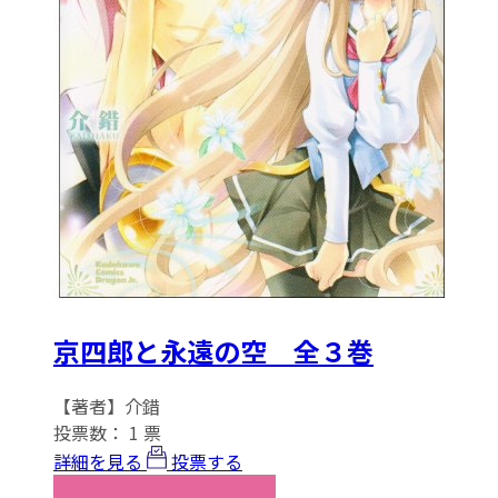
京四郎と永遠の空 全３巻
【著者】介錯
投票数：
1
票
詳細を見る
投票する