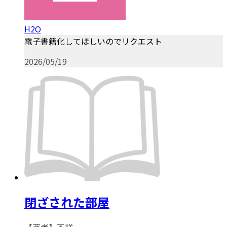
H2O
電子書籍化してほしいのでリクエスト
2026/05/19
閉ざされた部屋