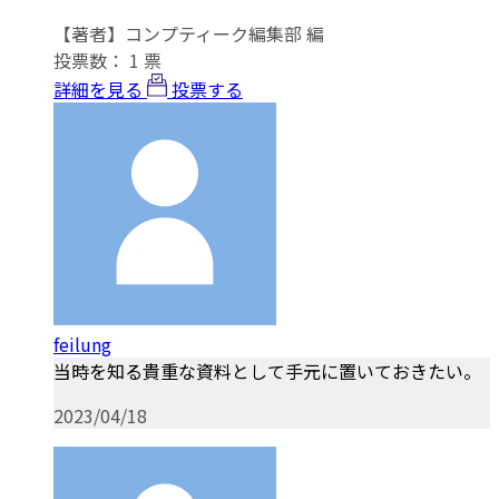
【著者】コンプティーク編集部 編
投票数：
1
票
詳細を見る
投票する
feilung
当時を知る貴重な資料として手元に置いておきたい。
2023/04/18