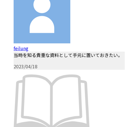
feilung
当時を知る貴重な資料として手元に置いておきたい。
2023/04/18