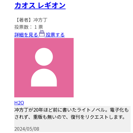
カオス レギオン
【著者】冲方丁
投票数：
1
票
詳細を見る
投票する
H2O
冲方丁が20年ほど前に書いたライトノベル。電子化も
されず、重版も無いので、復刊をリクエストします。
2024/05/08