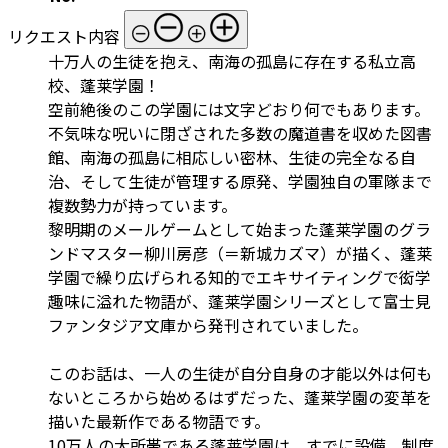
リクエスト内容
十万人の生徒を抱え、南海の孤島に存在する私立高
校、蓬莱学園！
空前絶後のこの学園には文字どおり何でもあります。
不気味な呪いに閉ざされた多数の魔道書を収めた図書
館、南海の孤島に相応しい密林、生徒の完全なる自
治、そして生徒が管理する原発、学園独自の軍隊まで
複数勢力が持っています。
黎明期のメールゲームとして始まった蓬莱学園のグラ
ンドマスター柳川房彦（＝新城カズマ）が描く、蓬莱
学園で繰り広げられる知的でエキサイティングで衒学
趣味に溢れた物語が、蓬莱学園シリーズとして富士見
ファンタジア文庫から発刊されていました。
このお話は、一人の生徒が自分自身の才能以外は何も
ないところから始めるはずだった、蓬莱学園の変革を
描いた最新作である物語です。
10万人の大所帯である蓬莱学園は、すでに設備、制度