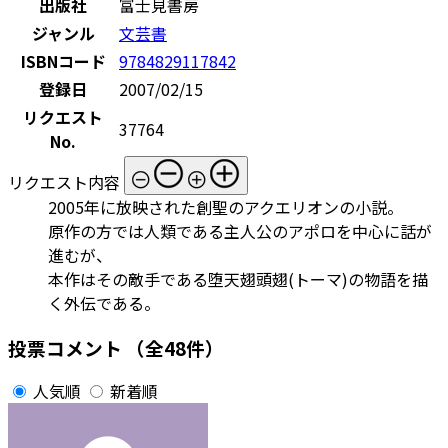
出版社
富士見書房
ジャンル
文芸書
ISBNコード
9784829117842
登録日
2007/02/15
リクエスト
37764
No.
リクエスト内容
2005年に放映された創聖のアクエリオンの小説。
原作の方では人類である主人公のアポロを中心に話が
進むが、
本作はその敵手である堕天翅頭翅(トーマ)の物語を描
く外伝である。
投票コメント
（全48件）
人気順
新着順