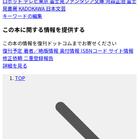
ロボット
テレビ東京
富士見ファンタジア文庫
河森正治
富士
見書房
KADOKAWA
日本文芸
キーワードの編集
この本に関する情報を提供する
この本の情報を復刊ドットコムまでお寄せください
復刊予定
著者／絶版情報
奥付情報
ISBNコード
サイト情報
修正依頼
二重登録報告
詳細を見る
TOP