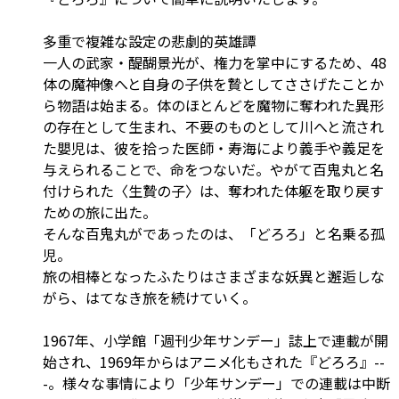
多重で複雑な設定の悲劇的英雄譚
一人の武家・醍醐景光が、権力を掌中にするため、48
体の魔神像へと自身の子供を贄としてささげたことか
ら物語は始まる。体のほとんどを魔物に奪われた異形
の存在として生まれ、不要のものとして川へと流され
た嬰児は、彼を拾った医師・寿海により義手や義足を
与えられることで、命をつないだ。やがて百鬼丸と名
付けられた〈生贄の子〉は、奪われた体躯を取り戻す
ための旅に出た。
そんな百鬼丸がであったのは、「どろろ」と名乗る孤
児。
旅の相棒となったふたりはさまざまな妖異と邂逅しな
がら、はてなき旅を続けていく。
1967年、小学館「週刊少年サンデー」誌上で連載が開
始され、1969年からはアニメ化もされた『どろろ』--
-。様々な事情により「少年サンデー」での連載は中断