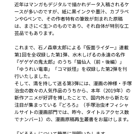
近年はマンガもデジタルで描かれデータ入稿されるケ
ースが多いのですが、紙に黒インクや墨汁、カブラペ
ンやGペンで、その作者特有の筆致が刻まれた原稿
は、まさに＜生＞のものであり、それ自体が特別な工
芸品でもあります。
これまで、石ノ森章太郎による『仮面ライダー』連載
第1回を全収録した第1弾、水木しげるの永遠の名作
『ゲゲゲの鬼太郎』のうち「猫仙人（前・後編）」
「ゆうれい電車」「コマ妖怪」を収録した第2弾を刊
行いたしました。
そして、満を持して送る第3弾には、漫画の神様・手塚
治虫の数々の人気作品のうちから、本年（2019年）の
新作アニメが好評を博したことで、国内外から新たな
注目が集まっている『どろろ』（手塚治虫オフィシャ
ルサイトの漫画部門では、昨今、タイトルアクセス数
でナンバー1）の、漫画原稿再生叢書をお届けします。
『どろろ』について簡単に説明いたします。