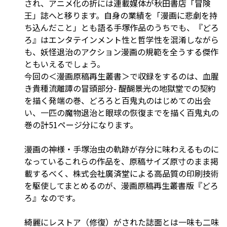
され、アニメ化の折には連載媒体が秋田書店「冒険
王」誌へと移ります。自身の業績を「漫画に悲劇を持
ち込んだこと」とも語る手塚作品のうちでも、『どろ
ろ』はエンタテインメント性と哲学性を混淆しながら
も、妖怪退治のアクション漫画の規範を全うする傑作
ともいえるでしょう。
今回の＜漫画原稿再生叢書＞で収録をするのは、血腥
き貴種流離譚の冒頭部分- 醍醐景光の地獄堂での契約
を描く発端の巻、どろろと百鬼丸のはじめての出会
い、一匹の魔物退治と眼球の恢復までを描く百鬼丸の
巻の計51ページ分になります。
漫画の神様・手塚治虫の軌跡が存分に味わえるものに
なっているこれらの作品を、原稿サイズ原寸のまま掲
載するべく、株式会社廣済堂による高品質の印刷技術
を駆使してまとめるのが、漫画原稿再生叢書版『どろ
ろ』なのです。
綺麗にレストア（修復）がされた誌面とは一味も二味