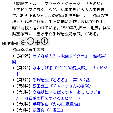
『鉄腕アトム』『ブラック・ジャック』『火の鳥』
『アドルフに告ぐ』など、幼年向きから大人向きま
で、あらゆるジャンルの漫画を描き続け、「漫画の神
様」とも称される。生涯に描いた作品数は700以上、
約15万枚と言われている。1989年2月9日、逝去。兵庫
県宝塚市に「宝塚市立手塚治虫記念館」がある。
関連情報
漫画原稿再生叢書
【第1弾】
石ノ森章太郎『仮面ライダー』：連載第1
回
【第2弾】
水木しげる『ゲゲゲの鬼太郎』：3エピソ
ード
【第3弾】
手塚治虫『どろろ』：第1＆2話
【第4弾】
鶴田謙二『チャイナさんの憂鬱』
【第5弾】
高森朝雄×ちばてつや『あしたのジョ
ー』：力石徹の死をめぐるエピソード
【第6弾】
手塚治虫『火の鳥 鳳凰編』
【第7弾】
荻野真『孔雀王』