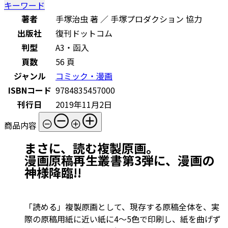
キーワード
著者
手塚治虫 著 ／ 手塚プロダクション 協力
出版社
復刊ドットコム
判型
A3・函入
頁数
56 頁
ジャンル
コミック・漫画
ISBNコード
9784835457000
刊行日
2019年11月2日
商品内容
まさに、読む複製原画。
漫画原稿再生叢書第3弾に、漫画の
神様降臨!!
「読める」複製原画として、現存する原稿全体を、実
際の原稿用紙に近い紙に4～5色で印刷し、紙を曲げず