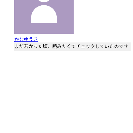
かなゆうき
まだ若かった頃、読みたくてチェックしていたのです
が、その余裕がなく…いつのまにか中古品の販売のみ
に。 近隣の図書館にもおいていないので、ぜひ復刊を
おねがいします。 「薔薇戦争新史」と合わせて読...
2019/05/16