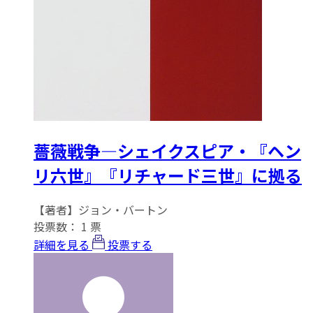
薔薇戦争―シェイクスピア・『ヘン
リ六世』『リチャード三世』に拠る
【著者】ジョン・バートン
投票数：
1
票
詳細を見る
投票する