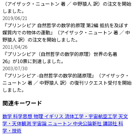
（アイザック・ニュートン 著 ／ 中野猿人 訳）の注文を開始
しました。
2019/06/21
『プリンシピア 自然哲学の数学的原理 第2編 抵抗を及ぼす
媒質内での物体の運動』（アイザック・ニュートン 著 ／ 中
野猿人 訳）の注文を開始しました。
2011/04/26
『プリンシピア（自然哲学の数学的原理）世界の名著
26』が10票に到達しました。
2003/07/30
『プリンシピア -自然哲学の数学的諸原理』（アイザック・
ニュートン 著 ／ 中野猿人 訳）の復刊リクエスト受付を開始
しました。
関連キーワード
数学
科学思想
物理
イギリス
流体工学・宇宙航空工学
天文
学・天体観測
宇宙論
ニュートン
中央公論新社
講談社
科
学・技術