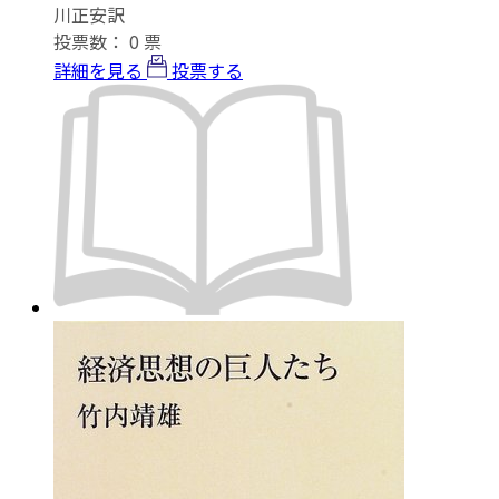
川正安訳
投票数：
0
票
詳細を見る
投票する