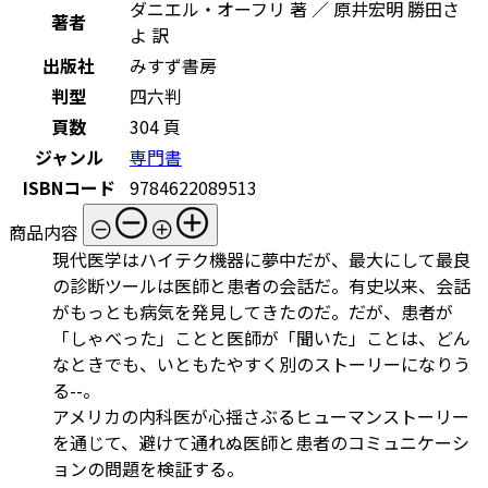
ダニエル・オーフリ 著 ／ 原井宏明 勝田さ
著者
よ 訳
出版社
みすず書房
判型
四六判
頁数
304 頁
ジャンル
専門書
ISBNコード
9784622089513
商品内容
現代医学はハイテク機器に夢中だが、最大にして最良
の診断ツールは医師と患者の会話だ。有史以来、会話
がもっとも病気を発見してきたのだ。だが、患者が
「しゃべった」ことと医師が「聞いた」ことは、どん
なときでも、いともたやすく別のストーリーになりう
る--。
アメリカの内科医が心揺さぶるヒューマンストーリー
を通じて、避けて通れぬ医師と患者のコミュニケーシ
ョンの問題を検証する。