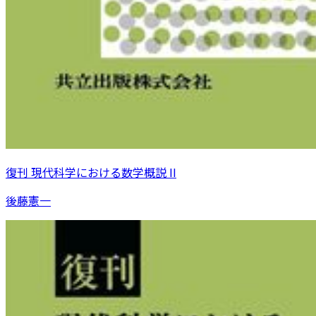
復刊 現代科学における数学概説 II
後藤憲一