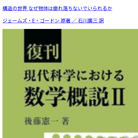
構造の世界 なぜ物体は崩れ落ちないでいられるか
ジェームズ・E・ゴードン 原著 ／ 石川廣三 訳