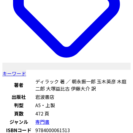
キーワード
ディラック 著 ／ 朝永振一郎 玉木英彦 木庭
著者
二郎 大塚益比古 伊藤大介 訳
出版社
岩波書店
判型
A5・上製
頁数
472 頁
ジャンル
専門書
ISBNコード
9784000061513