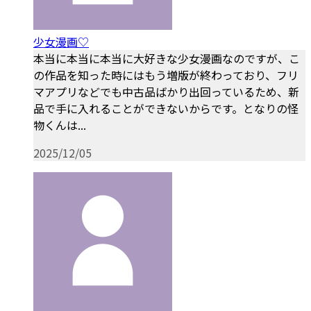
少女漫画♡
本当に本当に本当に大好きな少女漫画なのですが、こ
の作品を知った時にはもう増版が終わっており、フリ
マアプリなどでも中古品ばかり出回っているため、新
品で手に入れることができないからです。となりの怪
物くんは...
2025/12/05