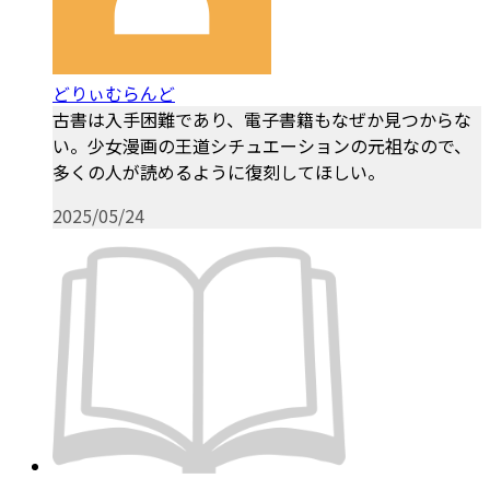
どりぃむらんど
古書は入手困難であり、電子書籍もなぜか見つからな
い。少女漫画の王道シチュエーションの元祖なので、
多くの人が読めるように復刻してほしい。
2025/05/24