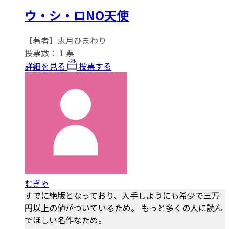
ウ・シ・ロNO天使
【著者】恵月ひまわり
投票数：
1
票
詳細を見る
投票する
むぎゃ
すでに絶版となっており、入手しようにも希少で三万
円以上の値がついているため。 もっと多くの人に読ん
でほしい名作なため。