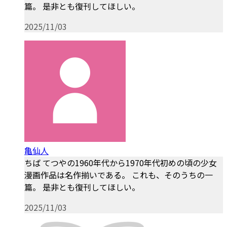
篇。 是非とも復刊してほしい。
2025/11/03
亀仙人
ちば てつやの1960年代から1970年代初めの頃の少女
漫画作品は名作揃いである。 これも、そのうちの一
篇。 是非とも復刊してほしい。
2025/11/03