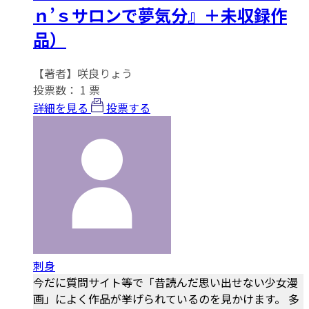
ｎ’ｓサロンで夢気分』＋未収録作
品）
【著者】咲良りょう
投票数：
1
票
詳細を見る
投票する
刺身
今だに質問サイト等で「昔読んだ思い出せない少女漫
画」によく作品が挙げられているのを見かけます。 多