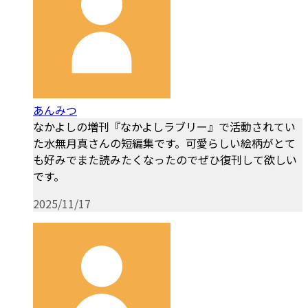
あんみつ
なかよしの増刊『なかよしラブリー』で活動されてい
た水無月真さんの短編集です。可愛らしい絵柄がとて
も好みでまた読みたくなったのでぜひ復刊して欲しい
です。
2025/11/17