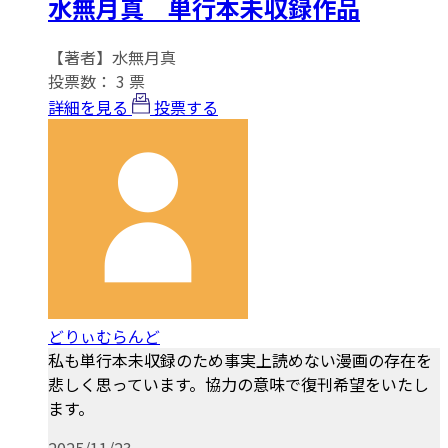
水無月真 単行本未収録作品
【著者】水無月真
投票数：
3
票
詳細を見る
投票する
どりぃむらんど
私も単行本未収録のため事実上読めない漫画の存在を
悲しく思っています。協力の意味で復刊希望をいたし
ます。
2025/11/23