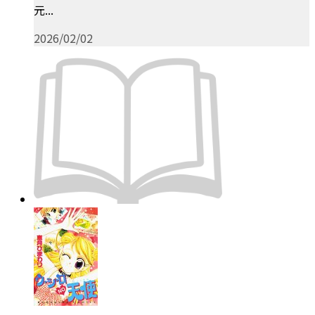
元...
2026/02/02