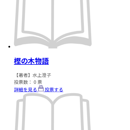
樫の木物語
【著者】水上澄子
投票数：
0
票
詳細を見る
投票する