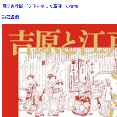
黒田官兵衛 「天下を狙った軍師」の実像
諏訪勝則