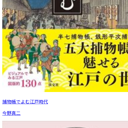
捕物帳でよむ江戸時代
今野真二