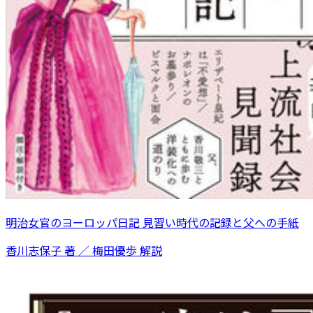
明治女官のヨーロッパ日記 見習い時代の記録と父への手紙
香川志保子 著 ／ 梅田優歩 解説