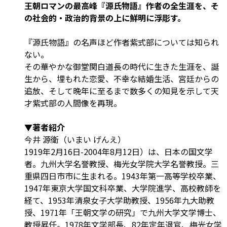
王朝ロマンの最高峰『源氏物語』作者の全生涯を、そ
の社会的・政治的背景の上に鮮明に浮彫す。
『源氏物語』の名声ほど作者紫式部については知られ
ない。
その華やかな御堂関白道長の時代に生きた生涯を、誕
生から、埋もれた恋愛、不幸な結婚生活、宮廷からの
追放、そして晩年に至るまで数多くの知見を示して天
才紫式部の人間像を再現。
▼著者紹介
今井 源衛（いまい げんえ）
1919年2月16日-2004年8月12日）は、日本の国文学
者。九州大学名誉教授、梅光女学院大学名誉教授。三
重県四日市市に生まれる。1943年第一高等学校卒業、
1947年東京大学国文科卒業、大学院進学、高校教師を
経て、1953年清泉女子大学助教授、1956年九大助教
授、1971年「王朝文学の研究」で九州大学文学博士、
教授昇任。1978年文学部長、82年定年退官、梅光女学