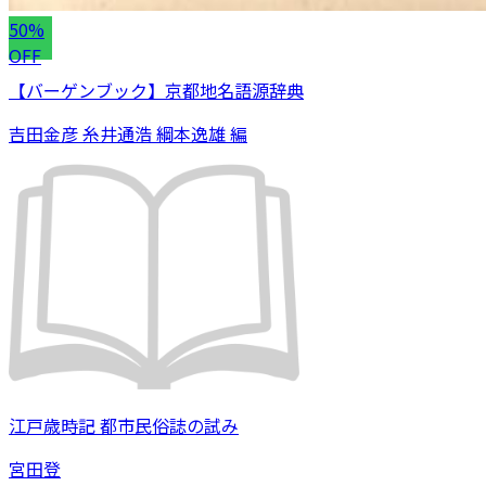
50%
OFF
【バーゲンブック】京都地名語源辞典
吉田金彦 糸井通浩 綱本逸雄 編
江戸歳時記 都市民俗誌の試み
宮田登