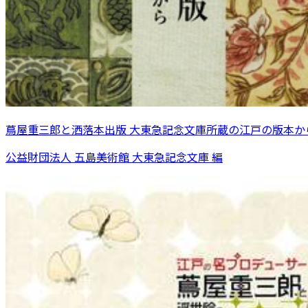
蔦屋重三郎と洒落本出版 大東急記念文庫所蔵の江戸の版本か
公益財団法人 五島美術館 大東急記念文庫 編