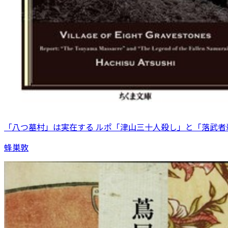
「八つ墓村」は実在する ルポ「津山三十人殺し」と「落武者
蜂巣敦