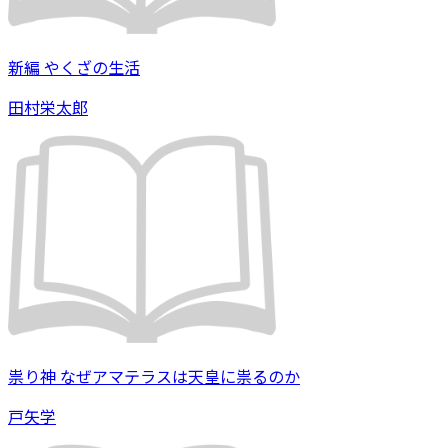
新編 やくざの生活
田村栄太郎
祟り神 なぜアマテラスは天皇に祟るのか
戸矢学