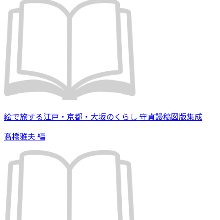
絵で旅する江戸・京都・大坂のくらし 守貞謾稿図版集成
髙橋雅夫 編