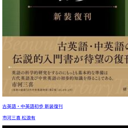
古英語・中英語初歩 新装復刊
市河三喜 松浪有