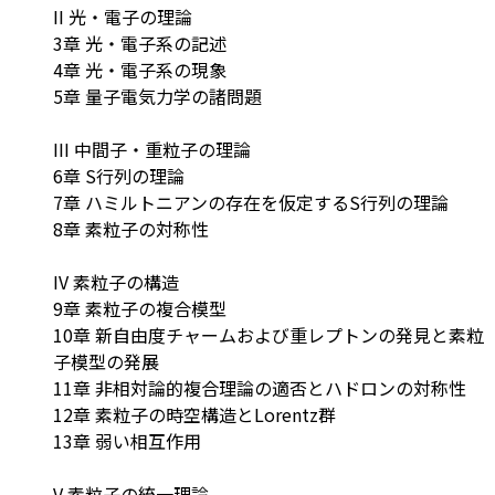
II 光・電子の理論
3章 光・電子系の記述
4章 光・電子系の現象
5章 量子電気力学の諸問題
III 中間子・重粒子の理論
6章 S行列の理論
7章 ハミルトニアンの存在を仮定するS行列の理論
8章 素粒子の対称性
IV 素粒子の構造
9章 素粒子の複合模型
10章 新自由度チャームおよび重レプトンの発見と素粒
子模型の発展
11章 非相対論的複合理論の適否とハドロンの対称性
12章 素粒子の時空構造とLorentz群
13章 弱い相互作用
V 素粒子の統一理論