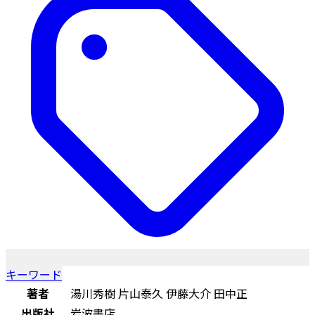
キーワード
著者
湯川秀樹 片山泰久 伊藤大介 田中正
出版社
岩波書店