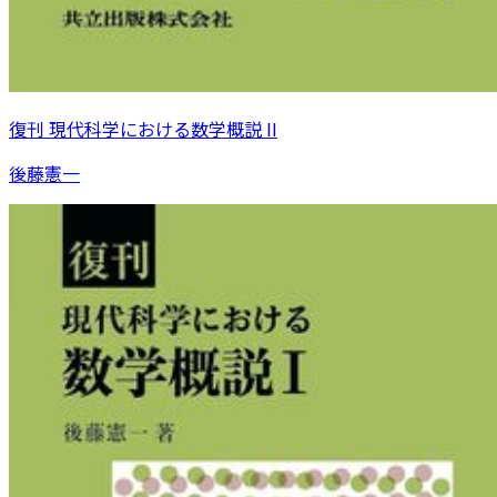
復刊 現代科学における数学概説 II
後藤憲一