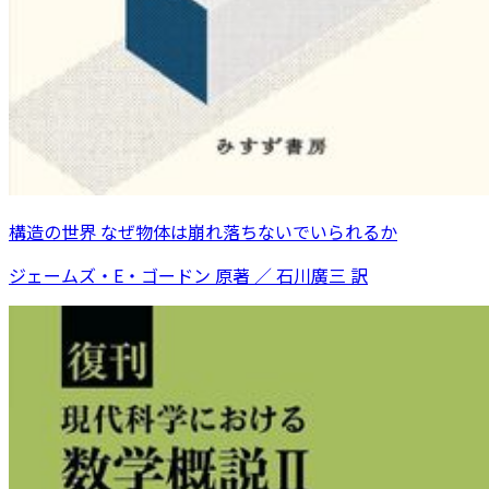
構造の世界 なぜ物体は崩れ落ちないでいられるか
ジェームズ・E・ゴードン 原著 ／ 石川廣三 訳