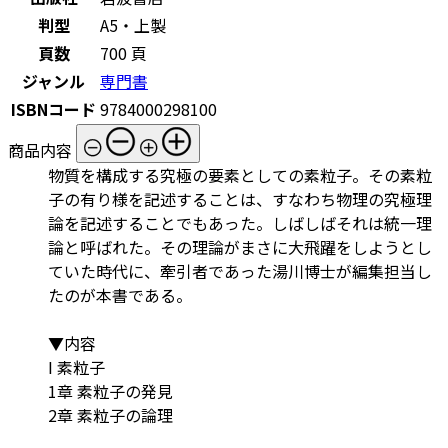
判型
A5・上製
頁数
700 頁
ジャンル
専門書
ISBNコード
9784000298100
商品内容
物質を構成する究極の要素としての素粒子。その素粒
子の有り様を記述することは、すなわち物理の究極理
論を記述することでもあった。しばしばそれは統一理
論と呼ばれた。その理論がまさに大飛躍をしようとし
ていた時代に、牽引者であった湯川博士が編集担当し
たのが本書である。
▼内容
I 素粒子
1章 素粒子の発見
2章 素粒子の論理