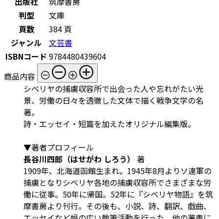
出版社
筑摩書房
判型
文庫
頁数
384 頁
ジャンル
文芸書
ISBNコード
9784480439604
商品内容
シベリヤの捕虜収容所で出会った人や忘れがたい光
景、労働の日々を透徹した文体で描く戦争文学の名
著。
詩・エッセイ・短篇を加えたオリジナル編集版。
▼著者プロフィール
長谷川四郎（はせがわ しろう）
著
1909年、北海道函館生まれ。1945年8月よりソ連軍の
捕虜となりシベリヤ各地の捕虜収容所でさまざまな労
働に従事。50年に帰国。52年に『シベリヤ物語』を筑
摩書房より刊行。その後も、小説、詩、翻訳、戯曲、
エッセイなど幅の広い執筆活動を行った。他の著書に