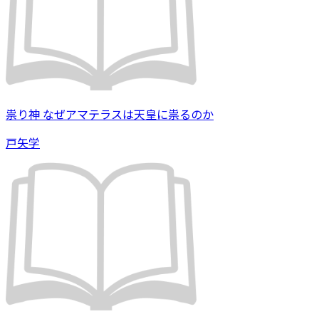
祟り神 なぜアマテラスは天皇に祟るのか
戸矢学