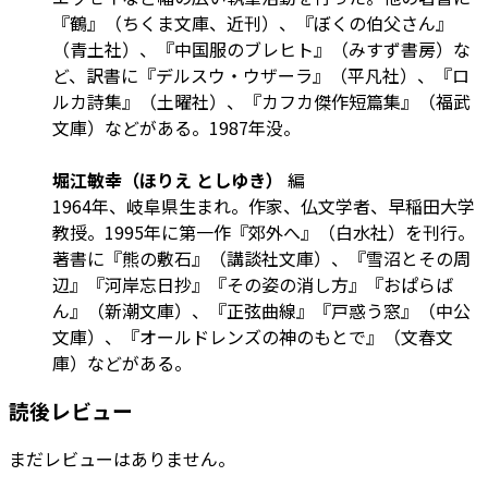
『鶴』（ちくま文庫、近刊）、『ぼくの伯父さん』
（青土社）、『中国服のブレヒト』（みすず書房）な
ど、訳書に『デルスウ・ウザーラ』（平凡社）、『ロ
ルカ詩集』（土曜社）、『カフカ傑作短篇集』（福武
文庫）などがある。1987年没。
堀江敏幸（ほりえ としゆき）
編
1964年、岐阜県生まれ。作家、仏文学者、早稲田大学
教授。1995年に第一作『郊外へ』（白水社）を刊行。
著書に『熊の敷石』（講談社文庫）、『雪沼とその周
辺』『河岸忘日抄』『その姿の消し方』『おぱらば
ん』（新潮文庫）、『正弦曲線』『戸惑う窓』（中公
文庫）、『オールドレンズの神のもとで』（文春文
庫）などがある。
読後レビュー
まだレビューはありません。