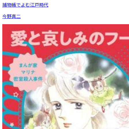
捕物帳でよむ江戸時代
今野真二