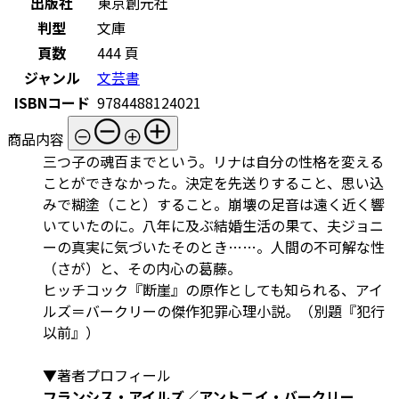
出版社
東京創元社
判型
文庫
頁数
444 頁
ジャンル
文芸書
ISBNコード
9784488124021
商品内容
三つ子の魂百までという。リナは自分の性格を変える
ことができなかった。決定を先送りすること、思い込
みで糊塗（こと）すること。崩壊の足音は遠く近く響
いていたのに。八年に及ぶ結婚生活の果て、夫ジョニ
ーの真実に気づいたそのとき……。人間の不可解な性
（さが）と、その内心の葛藤。
ヒッチコック『断崖』の原作としても知られる、アイ
ルズ＝バークリーの傑作犯罪心理小説。（別題『犯行
以前』）
▼著者プロフィール
フランシス・アイルズ／アントニイ・バークリー