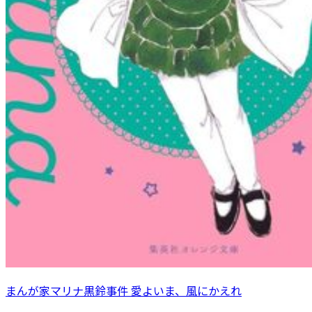
まんが家マリナ黒鈴事件 愛よいま、風にかえれ