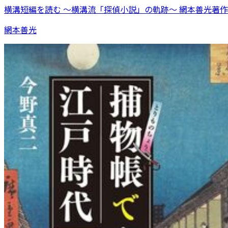
横溝短編を読む 〜横溝流「探偵小説」の軌跡〜 網本善光著作
網本善光