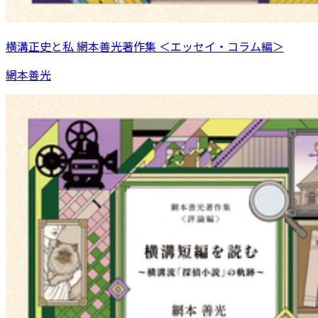
横溝正史と私 網本善光著作集 ＜エッセイ・コラム編＞
網本善光