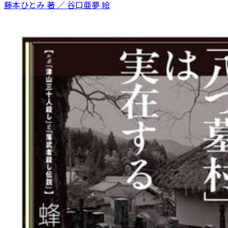
藤本ひとみ 著 ／ 谷口亜夢 絵