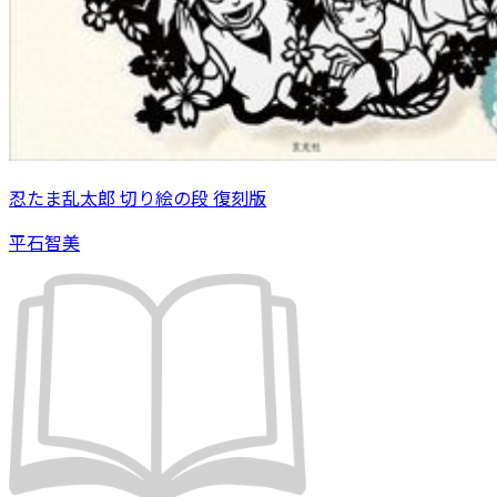
忍たま乱太郎 切り絵の段 復刻版
平石智美