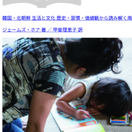
韓国・北朝鮮 生活と文化 歴史・習慣・価値観から読み解く
ジェームズ・ホア 著 ／ 甲斐理恵子 訳