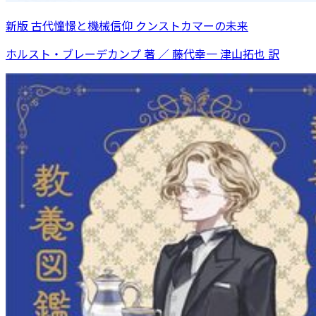
新版 古代憧憬と機械信仰 クンストカマーの未来
ホルスト・ブレーデカンプ 著 ／ 藤代幸一 津山拓也 訳