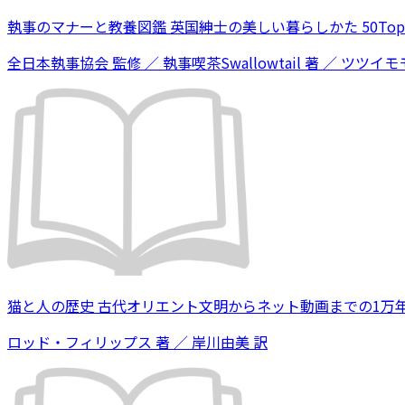
執事のマナーと教養図鑑 英国紳士の美しい暮らしかた 50Topi
全日本執事協会 監修 ／ 執事喫茶Swallowtail 著 ／ ツツイモモ
猫と人の歴史 古代オリエント文明からネット動画までの1万
ロッド・フィリップス 著 ／ 岸川由美 訳