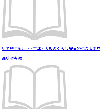
絵で旅する江戸・京都・大坂のくらし 守貞謾稿図版集成
髙橋雅夫 編