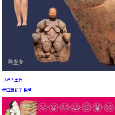
世界の土偶
譽田亜紀子 編著