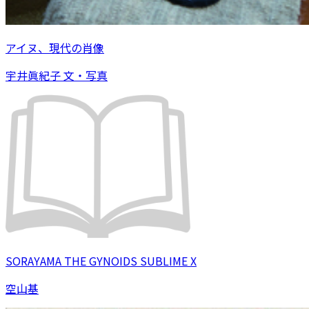
アイヌ、現代の肖像
宇井眞紀子 文・写真
SORAYAMA THE GYNOIDS SUBLIME X
空山基