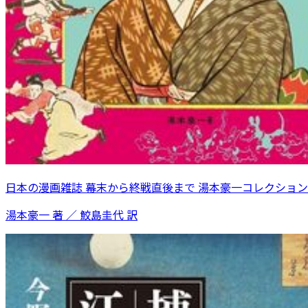
日本の漫画雑誌 幕末から終戦直後まで 湯本豪一コレクション
湯本豪一 著 ／ 鮫島圭代 訳