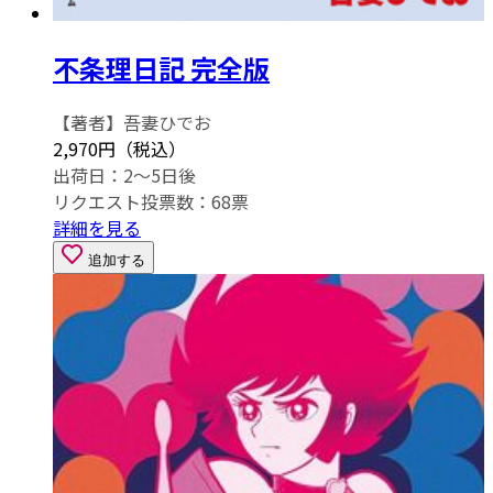
不条理日記 完全版
【著者】吾妻ひでお
2,970円（税込）
出荷日：2～5日後
リクエスト投票数：
68
票
詳細を見る
追加する