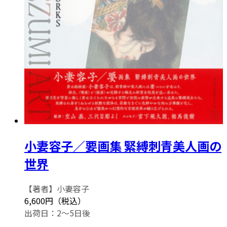
小妻容子／要画集 緊縛刺青美人画の
世界
【著者】小妻容子
6,600円（税込）
出荷日：2～5日後