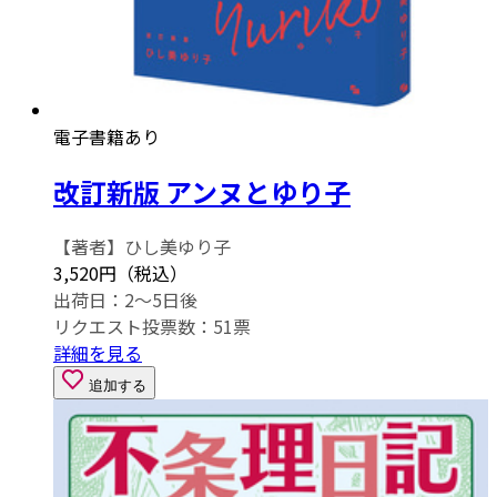
電子書籍あり
改訂新版 アンヌとゆり子
【著者】ひし美ゆり子
3,520円（税込）
出荷日：2～5日後
リクエスト投票数：
51
票
詳細を見る
追加する