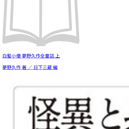
白髪小僧 夢野久作全童話 上
夢野久作 著 ／ 日下三蔵 編