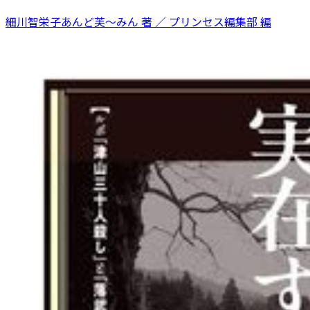
細川智栄子あんど芙～みん 著 ／ プリンセス編集部 編