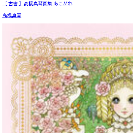
［ 古書 ］高橋真琴画集 あこがれ
高橋真琴