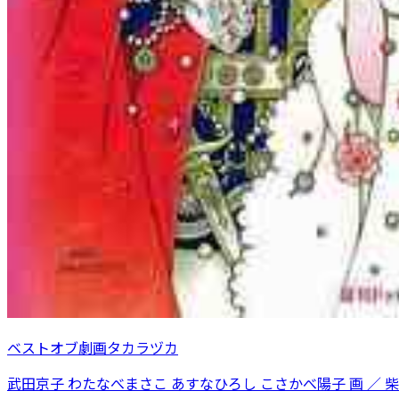
ベストオブ劇画タカラヅカ
武田京子 わたなべまさこ あすなひろし こさかべ陽子 画 ／ 柴