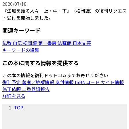
2020/07/18
『法城を護る人々 上・中・下』（松岡譲）の復刊リクエス
ト受付を開始しました。
関連キーワード
仏教
自伝
松岡譲
第一書房
法藏館
日本文芸
キーワードの編集
この本に関する情報を提供する
この本の情報を復刊ドットコムまでお寄せください
復刊予定
著者／絶版情報
奥付情報
ISBNコード
サイト情報
修正依頼
二重登録報告
詳細を見る
TOP