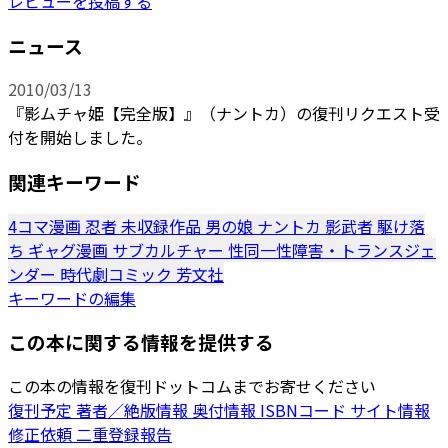
レビューを投稿する
ニュース
2010/03/13
『影ムチャ姫【完全版】』（ナントカ）の復刊リクエスト受
付を開始しました。
関連キーワード
4コマ漫画
忍者
未収録作品
男の娘
ナントカ
影武者
駆け落
ち
ギャグ漫画
サブカルチャー
性同一性障害・トランスジェ
ンダー
時代劇コミック
芳文社
キーワードの編集
この本に関する情報を提供する
この本の情報を復刊ドットコムまでお寄せください
復刊予定
著者／絶版情報
奥付情報
ISBNコード
サイト情報
修正依頼
二重登録報告