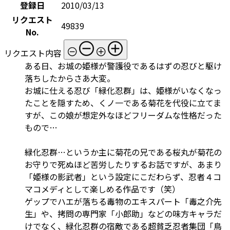
登録日
2010/03/13
リクエスト
49839
No.
リクエスト内容
ある日、お城の姫様が警護役であるはずの忍びと駆け
落ちしたからさあ大変。
お城に仕える忍び「緑化忍群」は、姫様がいなくなっ
たことを隠すため、くノ一である菊花を代役に立てま
すが、この娘が想定外なほどフリーダムな性格だった
もので…
緑化忍群…というか主に菊花の兄である桜丸が菊花の
お守りで死ぬほど苦労したりするお話ですが、あまり
「姫様の影武者」という設定にこだわらず、忍者４コ
マコメディとして楽しめる作品です（笑）
ゲップでハエが落ちる毒物のエキスパート「毒之介先
生」や、拷問の専門家「小郎助」などの味方キャラだ
けでなく、緑化忍群の宿敵である超貧乏忍者集団「鳥