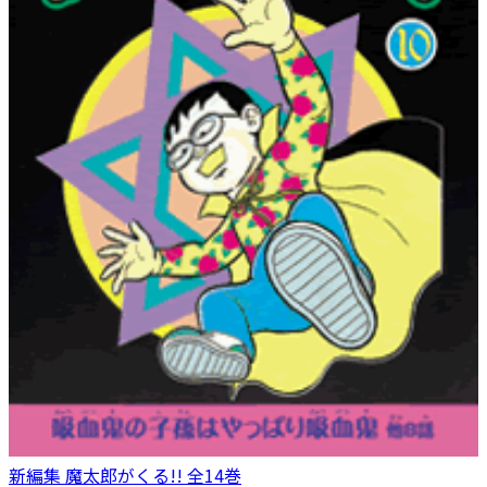
新編集 魔太郎がくる!! 全14巻