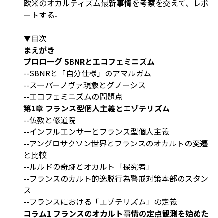
欧米のオカルティズム最新事情を考察を交えて、レポ
ートする。
▼目次
まえがき
プロローグ SBNRとエコフェミニズム
--SBNRと「自分仕様」のアマルガム
--スーパーノヴァ現象とグノーシス
--エコフェミニズムの問題点
第1章 フランス型個人主義とエゾテリズム
--仏教と修道院
--インフルエンサーとフランス型個人主義
--アングロサクソン世界とフランスのオカルトの変遷
と比較
--ルルドの奇跡とオカルト「探究者」
--フランスのカルト的逸脱行為警戒対策本部のスタン
ス
--フランスにおける「エゾテリズム」の定義
コラム1 フランスのオカルト事情の定点観測を始めた