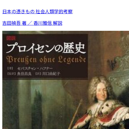
日本の憑きもの 社会人類学的考察
吉田禎吾 著 ／ 香川雅信 解説