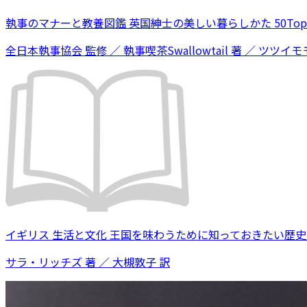
執事のマナーと教養図鑑 英国紳士の美しい暮らしかた 50Topi
全日本執事協会 監修 ／ 執事喫茶Swallowtail 著 ／ ツツイモモ
イギリス 生活と文化 王国を味わうために知っておきたい歴
サラ・リッチズ 著 ／ 大槻敦子 訳