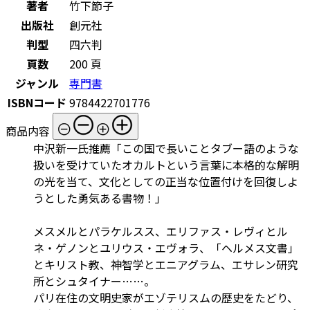
著者
竹下節子
出版社
創元社
判型
四六判
頁数
200 頁
ジャンル
専門書
ISBNコード
9784422701776
商品内容
中沢新一氏推薦「この国で長いことタブー語のような
扱いを受けていたオカルトという言葉に本格的な解明
の光を当て、文化としての正当な位置付けを回復しよ
うとした勇気ある書物！」
メスメルとパラケルスス、エリファス・レヴィとル
ネ・ゲノンとユリウス・エヴォラ、「ヘルメス文書」
とキリスト教、神智学とエニアグラム、エサレン研究
所とシュタイナー……。
パリ在住の文明史家がエゾテリスムの歴史をたどり、