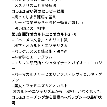
--メスメリズムと音楽療法
コラム2 占い師のセラピー効果
--笑ってしまう陳腐な答え
--サービス業だからセラピー効果がほしい
--占い師との「相性」
第3章 西洋オカルト史とオカルト2・0
--「ヘルメス文書」とキリスト教
--科学とオカルトとエゾテリズム
--パラケルススと錬金術・占星術
--神智学とエニアグラム
--エサレン研究所とシュタイナーとバイオ・エコロジ
ー
--パーマカルチャーとエリファス・レヴィとルネ・ゲ
ノン
--魔女とフェミニズムとオカルト
-オカルトやエゾテリズムから「秘密」がなくなった
コラム3 コーチングから霊媒へ--パラプシーの最新状
況