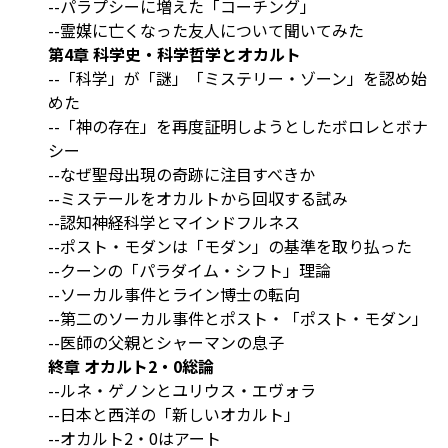
--パラプシーに増えた「コーチング」
--霊媒に亡くなった友人について聞いてみた
第4章 科学史・科学哲学とオカルト
--「科学」が「謎」「ミステリー・ゾーン」を認め始
めた
--「神の存在」を再度証明しようとしたボロレとボナ
シー
--なぜ聖母出現の奇跡に注目すべきか
--ミステールをオカルトから回収する試み
--認知神経科学とマインドフルネス
--ポスト・モダンは「モダン」の基準を取り払った
--クーンの「パラダイム・シフト」理論
--ソーカル事件とライン博士の転向
--第二のソーカル事件とポスト・「ポスト・モダン」
--医師の父親とシャーマンの息子
終章 オカルト2・0総論
--ルネ・ゲノンとユリウス・エヴォラ
--日本と西洋の「新しいオカルト」
--オカルト2・0はアート