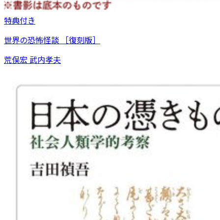
特典付き
世界の恐怖怪談 ［復刻版］
荒俣宏 武内孝夫