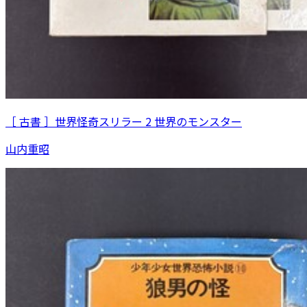
［ 古書 ］世界怪奇スリラー 2 世界のモンスター
山内重昭