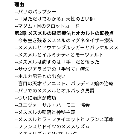
理由
--パリのパラプシー
--「見ただけでわかる」天性の占い師
--マダム・Mのタロットカード
第2章 メスメルの磁気療法とオカルトの転換点
--今も生き残るメスメルのマグネタイザー療法
--メスメルとアウエンブルッガーとパラケルスス
--メスメルとイルミナティとモーツァルト
--メスメルは癒すのは「手」だと悟った
--サウジアラビアの「手当て」療法
--ホルカ男爵との出会い
--盲目の天才ピアニスト、パラディス嬢の治療
--パリでのメスメルとオルバック男爵
--ついに治療が成功
--ユニヴァーサル・ハーモニー協会
--メスメルの転落と神秘主義
--メスメルとラ・ファイエットとフランス革命
--フランスとドイツのメスメリズム
--メスメリズムとMr.マリック