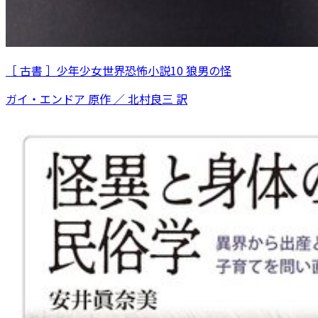
［ 古書 ］少年少女世界恐怖小説10 狼男の怪
ガイ・エンドア 原作 ／ 北村良三 訳