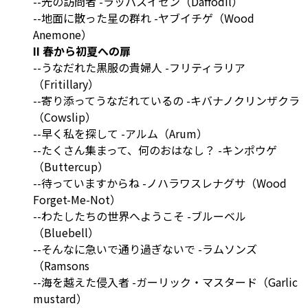
--光の訪問者 -ラッパスイセン（Daffodil）
--地面に散った星の群れ -ヤブイチゲ（Wood
Anemone）
II 春から初夏への扉
--うなだれた黒服の貴婦人 -フリティラリア
（Fritillary）
--寄り添ってうなだれているの -キバナノクリンザクラ
（Cowslip）
--早く私を探して -アルム（Arum）
--たくさん集まって、何のおはなし？ -キンポウゲ
（Buttercup）
--待っていますからね -ノハラワスレナグサ（Wood
Forget-Me-Not）
--わたしたちの世界へようこそ -ブルーベル
（Bluebell）
--そんなに急いで通り過ぎないで -ラムソンズ
（Ramsons
--海を越えた侵入者 -ガーリック・マスタード（Garlic
mustard）