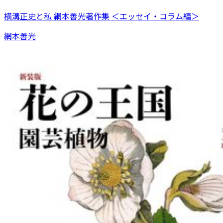
横溝正史と私 網本善光著作集 ＜エッセイ・コラム編＞
網本善光