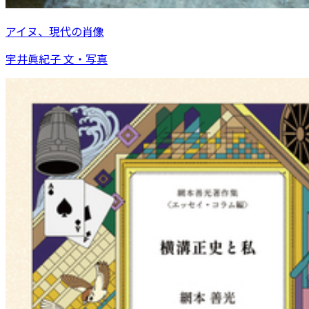
アイヌ、現代の肖像
宇井眞紀子 文・写真