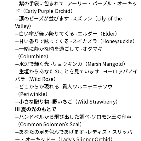
--紫の手袋に包まれて -アーリー・パープル・オーキッ
ド（Early Purple Orchid）
--涙のビーズが並びます -スズラン（Lily-of-the-
Valley）
--白い傘が舞い降りてくる -エルダー（Elder）
--甘い香りで誘ってくる -スイカズラ（Honeysuckle）
--一緒に静かな時を過ごして -オダマキ
（Columbine）
--水辺で輝く光 -リョウキンカ（Marsh Marigold）
--生垣からあなたのことを見ています -ヨーロッパノイ
バラ（Wild Rose）
--どこからか現れる -貴人ツルニチニチソウ
（Periwinkle）
--小さな贈り物 -野いちご（Wild Strawberry）
III 夏の光のもとで
--ハンドベルから飛び出した調べ-ソロモン王の印章
（Common Solomon's Seal）
--あなたの足を包んであげます -レディズ・スリッパ
ー・オーキッドー（Lady's Slipper Orchid）