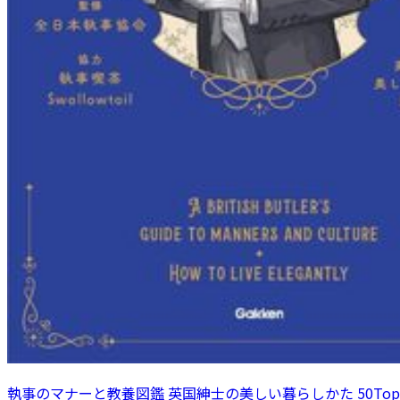
執事のマナーと教養図鑑 英国紳士の美しい暮らしかた 50Topi