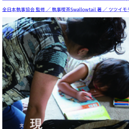
全日本執事協会 監修 ／ 執事喫茶Swallowtail 著 ／ ツツイモモ