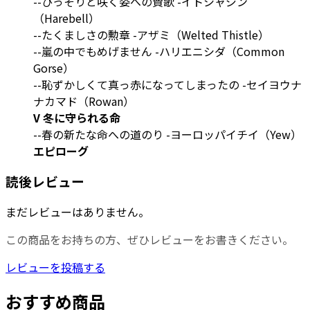
--ひっそりと咲く姿への賛歌 -イトシャジン
（Harebell）
--たくましさの勲章 -アザミ（Welted Thistle）
--嵐の中でもめげません -ハリエニシダ（Common
Gorse）
--恥ずかしくて真っ赤になってしまったの -セイヨウナ
ナカマド（Rowan）
V 冬に守られる命
--春の新たな命への道のり -ヨーロッパイチイ（Yew）
エピローグ
読後レビュー
まだレビューはありません。
この商品をお持ちの方、ぜひレビューをお書きください。
レビューを投稿する
おすすめ商品