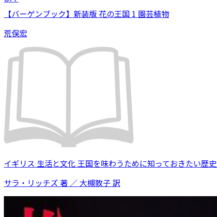
【バーゲンブック】新装版 花の王国 1 園芸植物
荒俣宏
イギリス 生活と文化 王国を味わうために知っておきたい歴
サラ・リッチズ 著 ／ 大槻敦子 訳