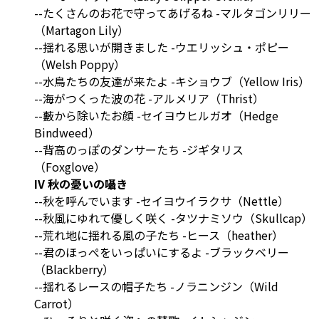
--たくさんのお花で守ってあげるね -マルタゴンリリー
（Martagon Lily）
--揺れる思いが開きました -ウエリッシュ・ポピー
（Welsh Poppy）
--水鳥たちの友達が来たよ -キショウブ（Yellow Iris）
--海がつくった波の花 -アルメリア（Thrist）
--藪から除いたお顔 -セイヨウヒルガオ（Hedge
Bindweed）
--背高のっぽのダンサーたち -ジギタリス
（Foxglove）
IV 秋の憂いの囁き
--秋を呼んでいます -セイヨウイラクサ（Nettle）
--秋風にゆれて優しく咲く -タツナミソウ（Skullcap）
--荒れ地に揺れる風の子たち -ヒース（heather）
--君のほっぺをいっぱいにするよ -ブラックベリー
（Blackberry）
--揺れるレースの帽子たち -ノラニンジン（Wild
Carrot）