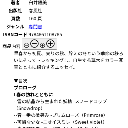
著者
臼井雅美
出版社
春風社
頁数
160 頁
ジャンル
専門書
ISBNコード
9784861108785
商品内容
早春から初夏、実りの秋、貯えの冬という季節の移ろ
いにそってトレッキングし、自生する草木をカラー写
真とともに紹介するエッセイ。
▼目次
プロローグ
I 春の訪れとともに
--雪の結晶から生まれた妖精 -スノードロップ
（Snowdrop）
--春一番の微笑み -プリムローズ（Primrose）
--可憐な少女 -ニオイスミレ（Sweet Violet）