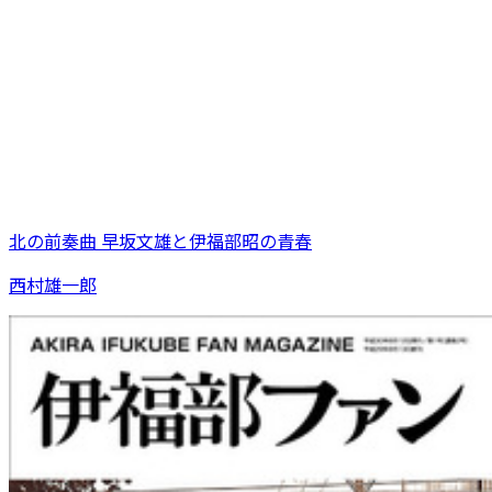
北の前奏曲 早坂文雄と伊福部昭の青春
西村雄一郎