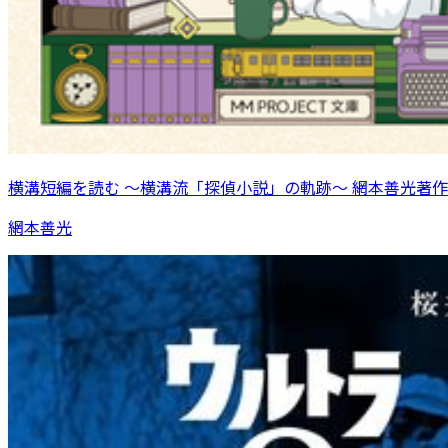
横溝短編を読む 〜横溝流「探偵小説」の軌跡〜 網本善光著作
網本善光