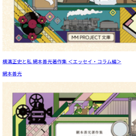
横溝正史と私 網本善光著作集 ＜エッセイ・コラム編＞
網本善光