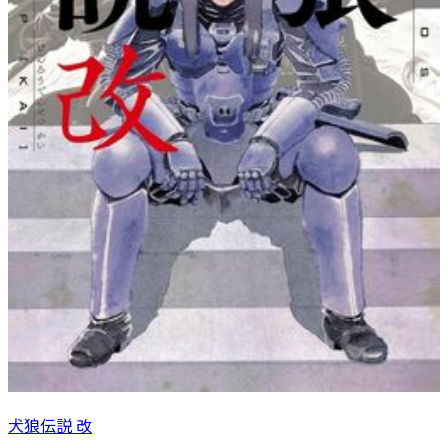
犬狼伝説 改