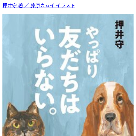
押井守 著 ／ 藤原カムイ イラスト