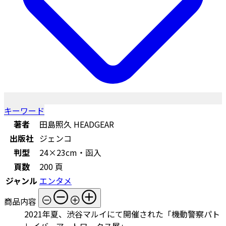
キーワード
著者
田島照久 HEADGEAR
出版社
ジェンコ
判型
24×23cm・函入
頁数
200 頁
ジャンル
エンタメ
商品内容
2021年夏、渋谷マルイにて開催された「機動警察パト
レイバーアートワークス展」〟