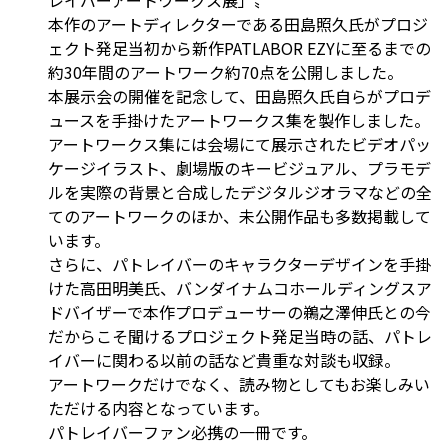
本作のアートディレクターである田島照久氏がプロジ
ェクト発足当初から新作PATLABOR EZYに至るまでの
約30年間のアートワーク約70点を公開しました。
本展示会の開催を記念して、田島照久氏自らがプロデ
ュースを手掛けたアートワークス集を製作しました。
アートワークス集には会場にて展示されたビデオパッ
ケージイラスト、劇場版のキービジュアル、プラモデ
ルを実際の背景と合成したデジタルジオラマなどの全
てのアートワークのほか、未公開作品も多数掲載して
います。
さらに、パトレイバーのキャラクターデザインを手掛
けた高田明美氏、バンダイナムコホールディングスア
ドバイザーで本作プロデューサーの鵜之澤伸氏との今
だからこそ聞けるプロジェクト発足当時の話、パトレ
イバーに関わる以前の話など貴重な対談も収録。
アートワークだけでなく、読み物としてもお楽しみい
ただける内容となっています。
パトレイバーファン必携の一冊です。