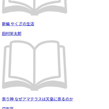
新編 やくざの生活
田村栄太郎
祟り神 なぜアマテラスは天皇に祟るのか
戸矢学