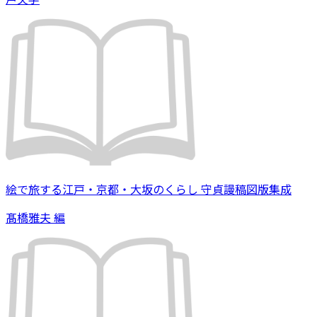
絵で旅する江戸・京都・大坂のくらし 守貞謾稿図版集成
髙橋雅夫 編