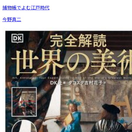
捕物帳でよむ江戸時代
今野真二