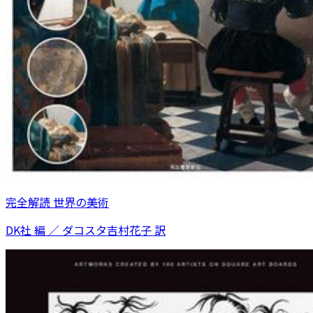
完全解読 世界の美術
DK社 編 ／ ダコスタ吉村花子 訳