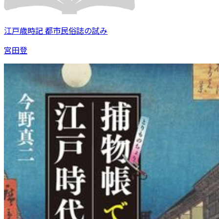
江戸歳時記 都市民俗誌の試み
宮田登