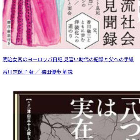
明治女官のヨーロッパ日記 見習い時代の記録と父への手紙
香川志保子 著 ／ 梅田優歩 解説