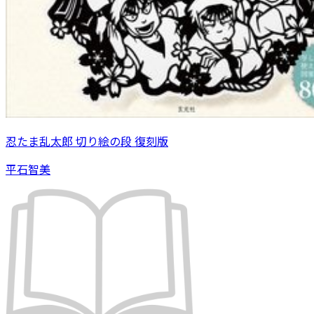
忍たま乱太郎 切り絵の段 復刻版
平石智美