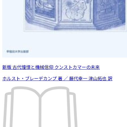
新版 古代憧憬と機械信仰 クンストカマーの未来
ホルスト・ブレーデカンプ 著 ／ 藤代幸一 津山拓也 訳