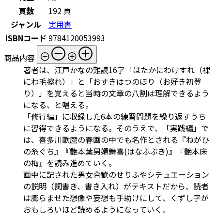
頁数
192 頁
ジャンル
実用書
ISBNコード
9784120053993
商品内容
著者は、江戸かなの難読16字「はたかにわけすれ（裸
にわ毛擦れ）」と「おすきはつのほり（お好き初登
り）」を覚えると当時の文章の八割は理解できるよう
になる、と唱える。
「修行編」に収録した6本の練習問題を繰り返すうち
に習得できるようになる。そのうえで、「実践編」で
は、喜多川歌麿の春画の中でも名作とされる『ねがひ
の糸ぐち』『艶本葉男婦舞喜(はなふぶき)』『艶本床
の梅』を読み進めていく。
画中に記された男女合歓のせりふやシチュエーション
の説明（詞書き、書き入れ）がテキストだから、読者
は膨らませた想像や妄想も手助けにして、くずし字が
おもしろいほど読めるようになっていく。