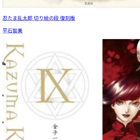
忍たま乱太郎 切り絵の段 復刻版
平石智美