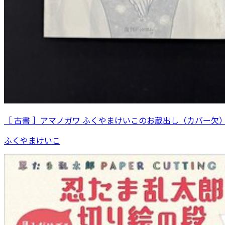
［ 古書 ］アマノガワ ふくやまけいこのお蔵出し（カバー欠
ふくやまけいこ