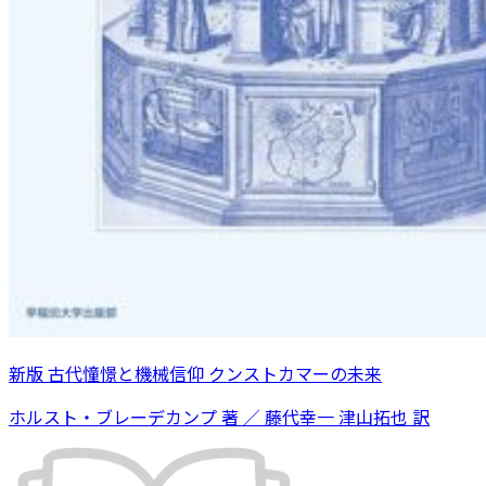
新版 古代憧憬と機械信仰 クンストカマーの未来
ホルスト・ブレーデカンプ 著 ／ 藤代幸一 津山拓也 訳