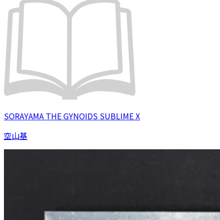
SORAYAMA THE GYNOIDS SUBLIME X
空山基