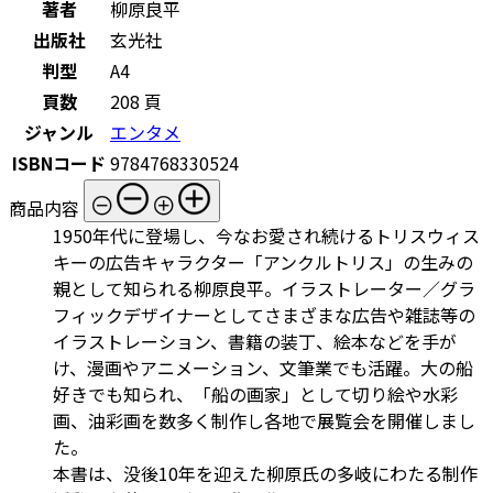
著者
柳原良平
出版社
玄光社
判型
A4
頁数
208 頁
ジャンル
エンタメ
ISBNコード
9784768330524
商品内容
1950年代に登場し、今なお愛され続けるトリスウィス
キーの広告キャラクター「アンクルトリス」の生みの
親として知られる柳原良平。イラストレーター／グラ
フィックデザイナーとしてさまざまな広告や雑誌等の
イラストレーション、書籍の装丁、絵本などを手が
け、漫画やアニメーション、文筆業でも活躍。大の船
好きでも知られ、「船の画家」として切り絵や水彩
画、油彩画を数多く制作し各地で展覧会を開催しまし
た。
本書は、没後10年を迎えた柳原氏の多岐にわたる制作