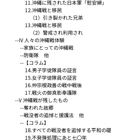
11.沖縄に残された日本軍「慰安婦」
12.沖縄戦と移民
（1）引き裂かれた兄弟
13.沖縄戦と移民
（2）警戒され利用され
--IV 人々の沖縄戦体験
--家族にとっての沖縄戦
--防衛隊 他
--【コラム】
14.男子学徒隊員の証言
15.女子学徒隊員の証言
16.仲宗根政善の戦中戦後
17.戦火の御真影奉護隊
--V 沖縄戦が残したもの
--奪われた故郷
--戦没者の追悼と援護法 他
--【コラム】
18.すべての戦没者を追悼する平和の礎
19.不発弾処理にあと七〇年