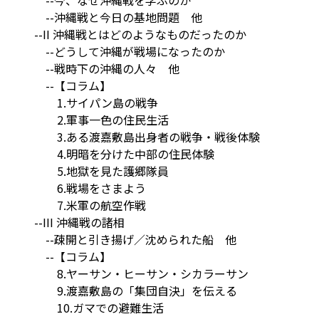
--沖縄戦と今日の基地問題 他
--II 沖縄戦とはどのようなものだったのか
--どうして沖縄が戦場になったのか
--戦時下の沖縄の人々 他
--【コラム】
1.サイパン島の戦争
2.軍事一色の住民生活
3.ある渡嘉敷島出身者の戦争・戦後体験
4.明暗を分けた中部の住民体験
5.地獄を見た護郷隊員
6.戦場をさまよう
7.米軍の航空作戦
--III 沖縄戦の諸相
--疎開と引き揚げ／沈められた船 他
--【コラム】
8.ヤーサン・ヒーサン・シカラーサン
9.渡嘉敷島の「集団自決」を伝える
10.ガマでの避難生活