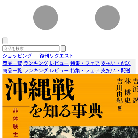
ショッピング
｜
復刊リクエスト
商品一覧
ランキング
レビュー
特集・フェア
支払い・配送
商品一覧
ランキング
レビュー
特集・フェア
支払い・配送