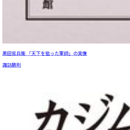
黒田官兵衛 「天下を狙った軍師」の実像
諏訪勝則