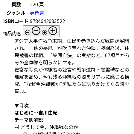
頁数
220 頁
ジャンル
専門書
ISBNコード
9784642083522
商品内容
アジア太平洋戦争末期、住民を巻き込んだ戦闘が展開
され、「鉄の暴風」が吹き荒れた沖縄。戦闘経過、住
民被害の様相、「集団自決」の実態など、67項目から
その全体像を明らかにする。
豊富な写真が体験者の証言や戦争遺跡・慰霊碑などの
理解を高め、今も残る沖縄戦の姿をリアルに感じる構
成。“なぜ今沖縄戦か”を私たちに語りかけてくる読む
事典。
▼目次
はじめに…吉川由紀
テーマ別解説
--I どうして今、沖縄戦なのか
--今、なぜ沖縄戦を学ぶのか