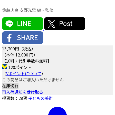
佐藤忠良 安野光雅 編・監修
13,200
円（税込）
（本体 12,000 円）
【送料・代引手数料無料】
120ポイント
（
Vポイントについて
）
この商品はご購入いただけません
在庫切れ
再入荷通知を受け取る
得票数：
29
票
子どもの美術