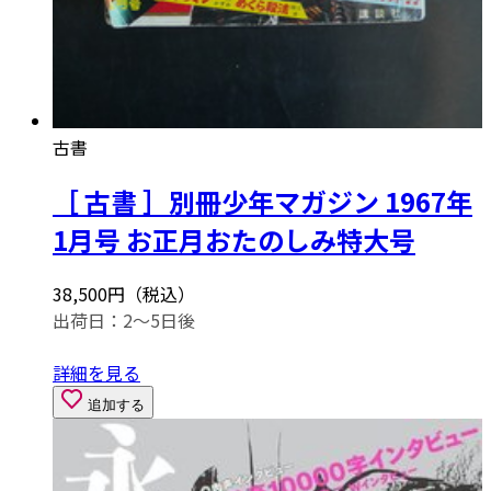
古書
［ 古書 ］別冊少年マガジン 1967年
1月号 お正月おたのしみ特大号
38,500円（税込）
出荷日：2～5日後
詳細を見る
追加する