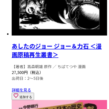
あしたのジョー ジョー＆力石 ＜漫
画原稿再生叢書＞
【著者】高森朝雄 原作 ／ ちばてつや 漫画
27,500円（税込）
出荷日：2～5日後
詳細を見る
追加する