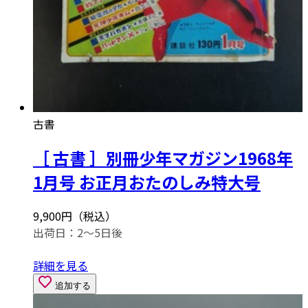
古書
［ 古書 ］別冊少年マガジン1968年
1月号 お正月おたのしみ特大号
9,900円（税込）
出荷日：2～5日後
詳細を見る
追加する