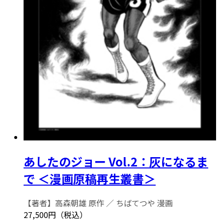
あしたのジョー Vol.2：灰になるま
で ＜漫画原稿再生叢書＞
【著者】高森朝雄 原作 ／ ちばてつや 漫画
27,500円（税込）