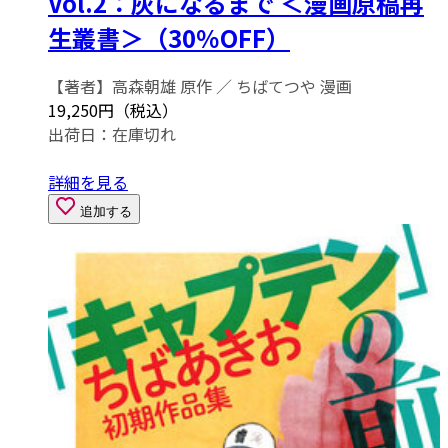
Vol.2：灰になるまで ＜漫画原稿再
生叢書＞（30％OFF）
【著者】高森朝雄 原作 ／ ちばてつや 漫画
19,250円（税込）
出荷日：
在庫切れ
詳細を見る
追加する