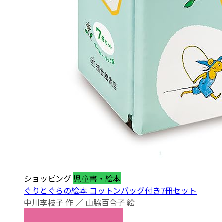
ショッピング
児童書・絵本
ぐりとぐらの絵本 コットンバッグ付き7冊セット
中川李枝子 作 ／ 山脇百合子 絵