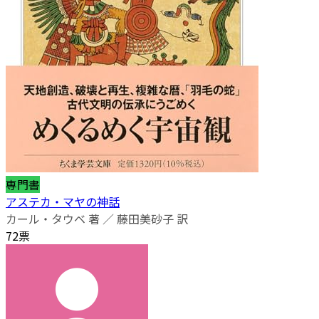
専門書
アステカ・マヤの神話
カール・タウベ 著 ／ 藤田美砂子 訳
72票