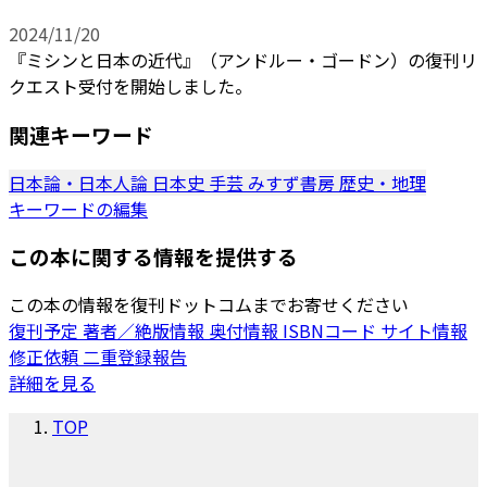
2024/11/20
『ミシンと日本の近代』（アンドルー・ゴードン）の復刊リ
クエスト受付を開始しました。
関連キーワード
日本論・日本人論
日本史
手芸
みすず書房
歴史・地理
キーワードの編集
この本に関する情報を提供する
この本の情報を復刊ドットコムまでお寄せください
復刊予定
著者／絶版情報
奥付情報
ISBNコード
サイト情報
修正依頼
二重登録報告
詳細を見る
TOP