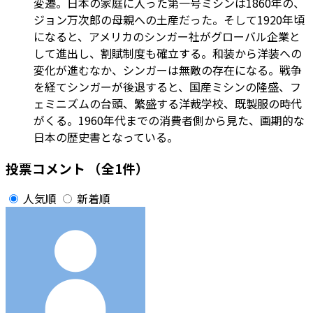
変遷。日本の家庭に入った第一号ミシンは1860年の、
ジョン万次郎の母親への土産だった。そして1920年頃
になると、アメリカのシンガー社がグローバル企業と
して進出し、割賦制度も確立する。和装から洋装への
変化が進むなか、シンガーは無敵の存在になる。戦争
を経てシンガーが後退すると、国産ミシンの隆盛、フ
ェミニズムの台頭、繁盛する洋裁学校、既製服の時代
がくる。1960年代までの消費者側から見た、画期的な
日本の歴史書となっている。
投票コメント
（全1件）
人気順
新着順