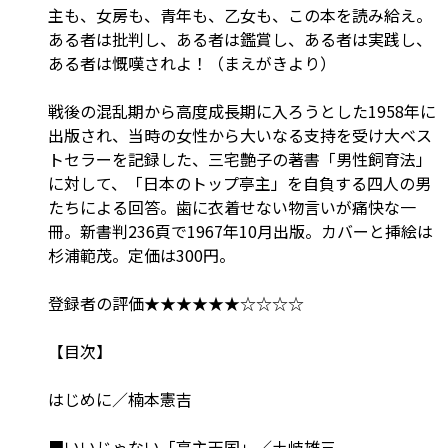
主も、女房も、青年も、乙女も、この本を読み給え。
ある者は批判し、ある者は鑑賞し、ある者は実践し、
ある者は慨嘆されよ！（まえがきより）
戦後の混乱期から高度成長期に入ろうとした1958年に
出版され、当時の女性から大いなる支持を受け大ベス
トセラーを記録した、三宅艶子の著書「男性飼育法」
に対して、「日本のトップ亭主」を自負する四人の男
たちによる回答。歯に衣着せない物言いが痛快な一
冊。新書判236頁で1967年10月出版。カバーと挿絵は
杉浦範茂。定価は300円。
登録者の評価★★★★★★☆☆☆☆
【目次】
はじめに／楠本憲吉
■いいじゃない「亭主天国」／土岐雄三