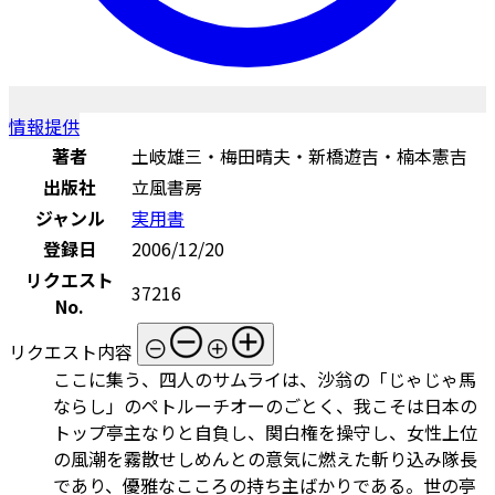
情報提供
著者
土岐雄三・梅田晴夫・新橋遊吉・楠本憲吉
出版社
立風書房
ジャンル
実用書
登録日
2006/12/20
リクエスト
37216
No.
リクエスト内容
ここに集う、四人のサムライは、沙翁の「じゃじゃ馬
ならし」のペトルーチオーのごとく、我こそは日本の
トップ亭主なりと自負し、関白権を操守し、女性上位
の風潮を霧散せしめんとの意気に燃えた斬り込み隊長
であり、優雅なこころの持ち主ばかりである。世の亭