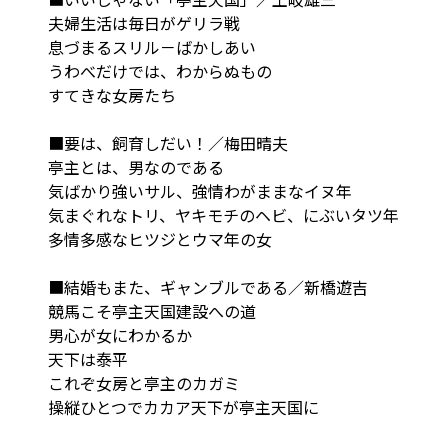
夫婦生活は毎日がゲリラ戦
息づまるスリル－ばかしあい
うわべだけでは、わからぬもの
すてきな女房たち
■要は、飼育しだい！／梅田晴夫
亭主とは、男なのである
気ばかり強いサル、強情わがままなイヌ年
気まぐれなトリ、ヤキモチのヘビ、にぶいタツ年
多情多感なヒツジとウマ年の女
■結婚もまた、ギャンブルである／新橋遊吉
競馬こそ亭主天国建設への道
男心が女にわかるか
天下は泰平
これぞ女房と亭主のカガミ
操縦ひとつでカカア天下が亭主天国に