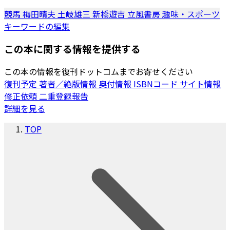
競馬
梅田晴夫
土岐雄三
新橋遊吉
立風書房
趣味・スポーツ
キーワードの編集
この本に関する情報を提供する
この本の情報を復刊ドットコムまでお寄せください
復刊予定
著者／絶版情報
奥付情報
ISBNコード
サイト情報
修正依頼
二重登録報告
詳細を見る
TOP