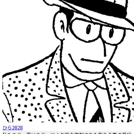
ひら2828