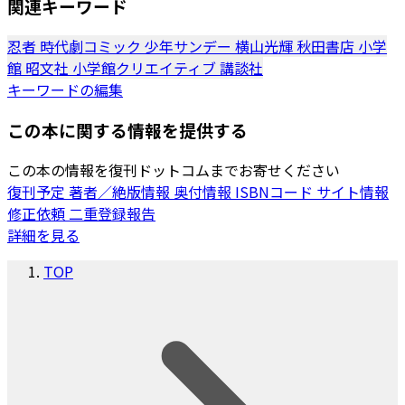
関連キーワード
忍者
時代劇コミック
少年サンデー
横山光輝
秋田書店
小学
館
昭文社
小学館クリエイティブ
講談社
キーワードの編集
この本に関する情報を提供する
この本の情報を復刊ドットコムまでお寄せください
復刊予定
著者／絶版情報
奥付情報
ISBNコード
サイト情報
修正依頼
二重登録報告
詳細を見る
TOP