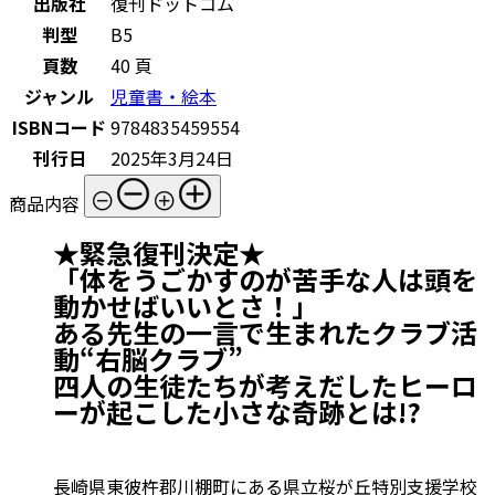
出版社
復刊ドットコム
判型
B5
頁数
40 頁
ジャンル
児童書・絵本
ISBNコード
9784835459554
刊行日
2025年3月24日
商品内容
★緊急復刊決定★
「体をうごかすのが苦手な人は頭を
動かせばいいとさ！」
ある先生の一言で生まれたクラブ活
動“右脳クラブ”
四人の生徒たちが考えだしたヒーロ
ーが起こした小さな奇跡とは!?
長崎県東彼杵郡川棚町にある県立桜が丘特別支援学校