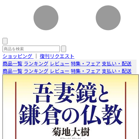
ショッピング
｜
復刊リクエスト
商品一覧
ランキング
レビュー
特集・フェア
支払い・配送
商品一覧
ランキング
レビュー
特集・フェア
支払い・配送