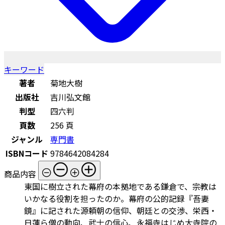
キーワード
著者
菊地大樹
出版社
吉川弘文館
判型
四六判
頁数
256 頁
ジャンル
専門書
ISBNコード
9784642084284
商品内容
東国に樹立された幕府の本拠地である鎌倉で、宗教は
いかなる役割を担ったのか。幕府の公的記録『吾妻
鏡』に記された源頼朝の信仰、朝廷との交渉、栄西・
日蓮ら僧の動向、武士の信心、永福寺はじめ大寺院の