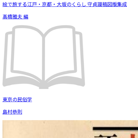
絵で旅する江戸・京都・大坂のくらし 守貞謾稿図版集成
髙橋雅夫 編
東京の民俗学
島村恭則