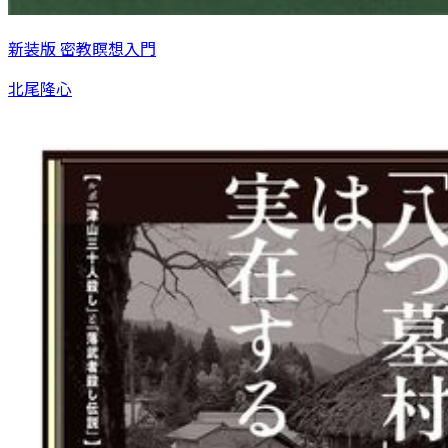
新装版 密教瞑想入門
北尾隆心