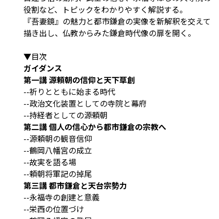
役割など、トピックをわかりやすく解説する。
『吾妻鏡』の魅力と都市鎌倉の実像を新解釈を交えて
描き出し、仏教からみた鎌倉時代像の扉を開く。
▼目次
ガイダンス
第一講 源頼朝の信仰と天下草創
--祈りとともに始まる時代
--政治文化装置としての寺院と幕府
--持経者としての源頼朝
第二講 個人の信心から都市鎌倉の宗教へ
--源頼朝の観音信仰
--鶴岡八幡宮の成立
--故実を語る場
--頼朝将軍記の掉尾
第三講 都市鎌倉と天台宗勢力
--永福寺の創建と意義
--栄西の位置づけ