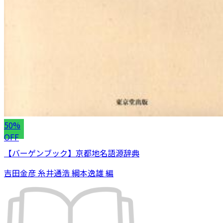
50%
OFF
【バーゲンブック】京都地名語源辞典
吉田金彦 糸井通浩 綱本逸雄 編