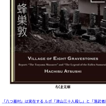
「八つ墓村」は実在する ルポ「津山三十人殺し」と「落武者