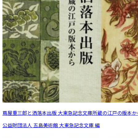
蔦屋重三郎と洒落本出版 大東急記念文庫所蔵の江戸の版本か
公益財団法人 五島美術館 大東急記念文庫 編