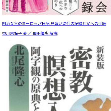
明治女官のヨーロッパ日記 見習い時代の記録と父への手紙
香川志保子 著 ／ 梅田優歩 解説