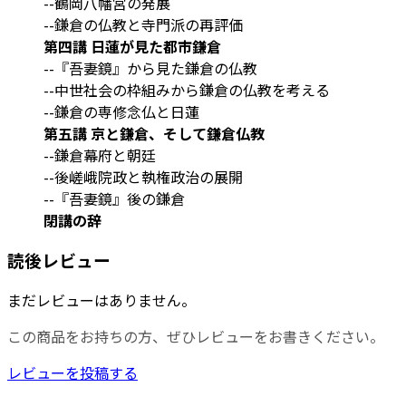
--鶴岡八幡宮の発展
--鎌倉の仏教と寺門派の再評価
第四講 日蓮が見た都市鎌倉
--『吾妻鏡』から見た鎌倉の仏教
--中世社会の枠組みから鎌倉の仏教を考える
--鎌倉の専修念仏と日蓮
第五講 京と鎌倉、そして鎌倉仏教
--鎌倉幕府と朝廷
--後嵯峨院政と執権政治の展開
--『吾妻鏡』後の鎌倉
閉講の辞
読後レビュー
まだレビューはありません。
この商品をお持ちの方、ぜひレビューをお書きください。
レビューを投稿する