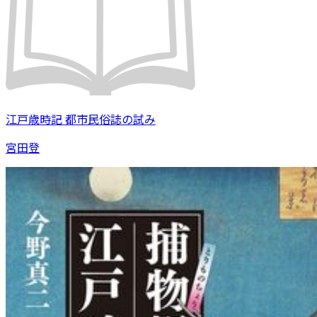
江戸歳時記 都市民俗誌の試み
宮田登