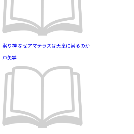
祟り神 なぜアマテラスは天皇に祟るのか
戸矢学