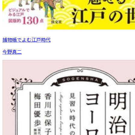
捕物帳でよむ江戸時代
今野真二