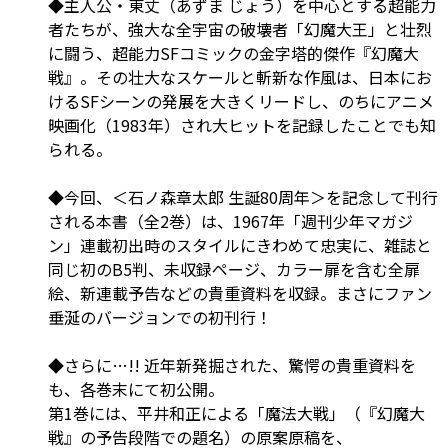
◆主人公・東丈（あずま じょう）を中心とする超能力
者たちが、強大な全宇宙の破壊者「幻魔大王」と壮烈
に闘う、超能力SFコミックの金字塔的傑作『幻魔大
戦』。その壮大なスケールと斬新な作風は、日本にお
けるSFシーンの発展を大きくリードし、のちにアニメ
映画化（1983年）され大ヒットを記録したことでも知
られる。
◆今回、＜石ノ森章太郎 生誕80周年＞を記念して刊行
される本書（全2巻）は、1967年「週刊少年マガジ
ン」連載初出時のスタイルにきわめて忠実に、雑誌と
同じ初のB5判、未収録ページ、カラー扉を含む全扉
絵、新連載予告などの貴重資料を収録。まさにファン
垂涎のバージョンでの初刊行！
◆さらに…!!
近年新発掘された、驚愕の貴重資料を
も、各巻末にて初公開。
第1巻には、平井和正による「魔法大戦」（『幻魔大
戦』の予告段階での題名）の原案原稿を、