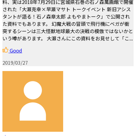
料、実は2018年7月29日に宮城県石巻の石ノ森萬画館で開催
された「大瀬克幸×早瀬マサト トークイベント 新旧アシス
タントが語る！石ノ森章太郎 よもやまトーク」で公開され
た資料でもあります。 幻魔大戦の冒頭で飛行機にベガが衝
突するシーンは三大怪獣地球最大の決戦の模倣ではないかと
いう噂があります。 大瀬さんにこの資料をお見せして「こ...
Good
2019/03/27