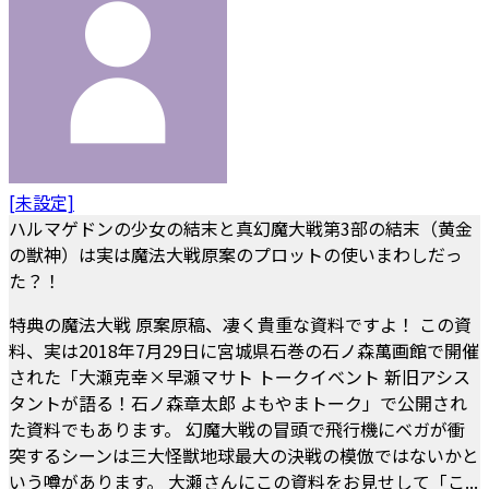
[未設定]
ハルマゲドンの少女の結末と真幻魔大戦第3部の結末（黄金
の獣神）は実は魔法大戦原案のプロットの使いまわしだっ
た？！
特典の魔法大戦 原案原稿、凄く貴重な資料ですよ！ この資
料、実は2018年7月29日に宮城県石巻の石ノ森萬画館で開催
された「大瀬克幸×早瀬マサト トークイベント 新旧アシス
タントが語る！石ノ森章太郎 よもやまトーク」で公開され
た資料でもあります。 幻魔大戦の冒頭で飛行機にベガが衝
突するシーンは三大怪獣地球最大の決戦の模倣ではないかと
いう噂があります。 大瀬さんにこの資料をお見せして「こ...