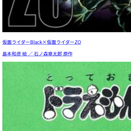
仮面ライダーBlack×仮面ライダーZO
島本和彦 絵 ／ 石ノ森章太郎 原作