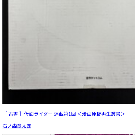
［ 古書 ］仮面ライダー 連載第1回 ＜漫画原稿再生叢書＞
石ノ森章太郎