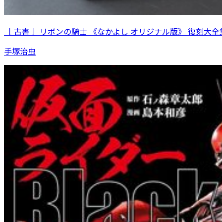
［ 古書 ］リボンの騎士 《なかよし オリジナル版》 復刻大全集
手塚治虫