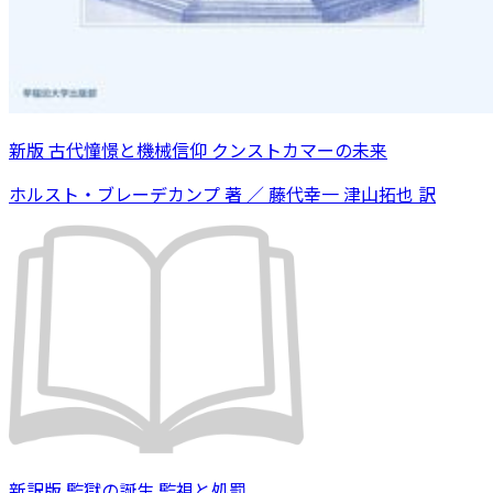
新版 古代憧憬と機械信仰 クンストカマーの未来
ホルスト・ブレーデカンプ 著 ／ 藤代幸一 津山拓也 訳
新訳版 監獄の誕生 監視と処罰