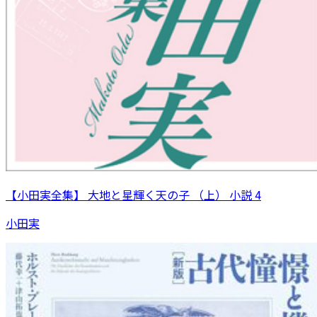
【小田実全集】 大地と星輝く天の子 （上） 小説 4
小田実