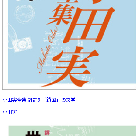
小田実全集 評論9 「鎖国」の文学
小田実