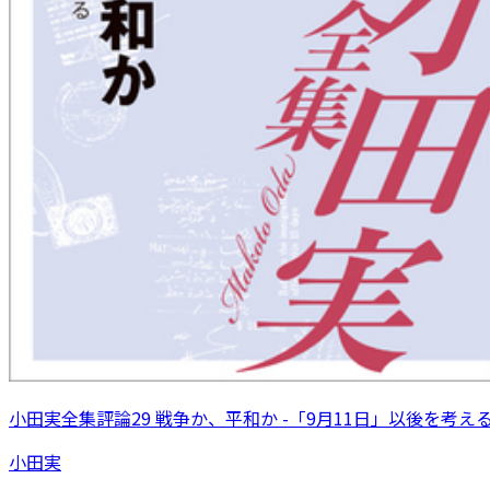
小田実全集評論29 戦争か、平和か -「9月11日」以後を考え
小田実