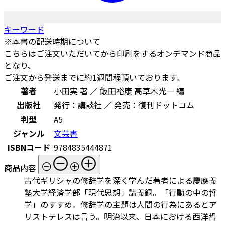
キーワード
※本書の配送時期について
こちらはご注文いただいてから印刷をするオンデマンド商品
となり、
ご注文から発送までに約1週間程頂いております。
著者
小田実 著 ／ 飯田裕康 高草木光一 編
出版社
発行：講談社 ／ 発売：復刊ドットコム
判型
A5
ジャンル
文芸書
ISBNコード
9784835444871
商品内容
古代ギリシャの修辞学を深く学んだ著者による慶應義
塾大学経済学部「現代思想」講義録。「行動の中の哲
学」のすすめ。修辞学の主題は人間の行為にあるとア
リストテレスは言う。明治以来、日本における西洋哲