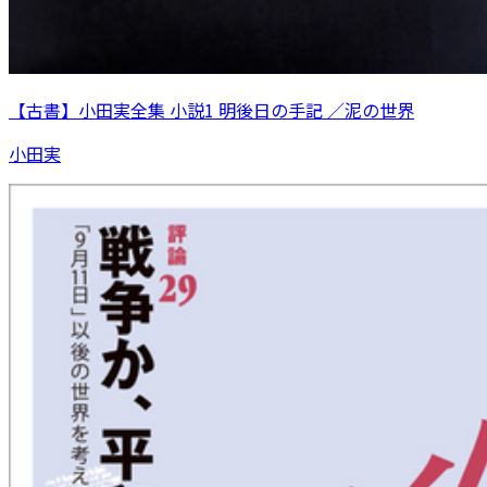
【古書】小田実全集 小説1 明後日の手記 ／泥の世界
小田実