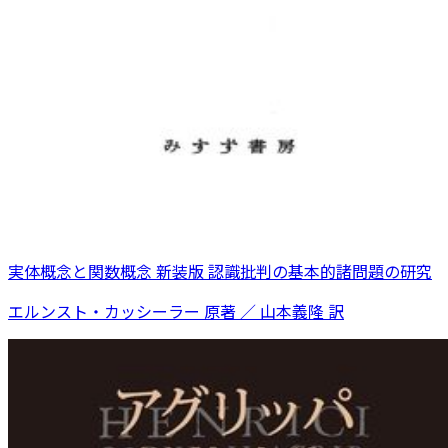
実体概念と関数概念 新装版 認識批判の基本的諸問題の研究
エルンスト・カッシーラー 原著 ／ 山本義隆 訳