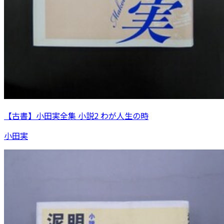
【古書】小田実全集 小説2 わが人生の時
小田実