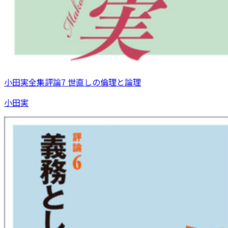
小田実全集評論7 世直しの倫理と論理
小田実