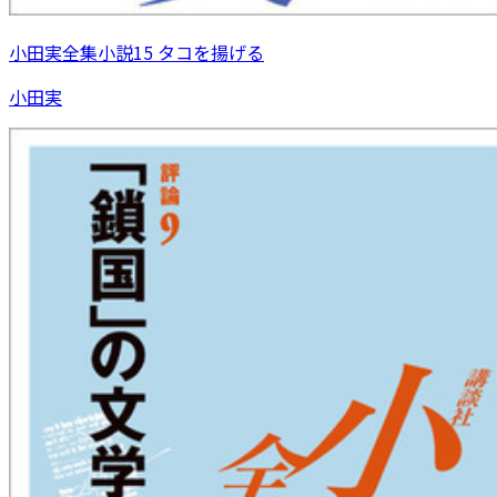
小田実全集小説15 タコを揚げる
小田実