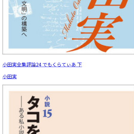
小田実全集評論24 でもくらてぃあ 下
小田実