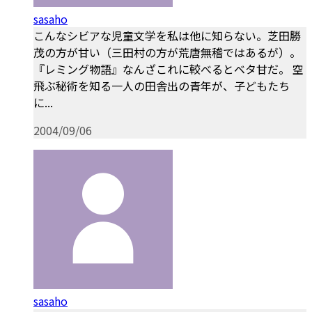
sasaho
こんなシビアな児童文学を私は他に知らない。芝田勝
茂の方が甘い（三田村の方が荒唐無稽ではあるが）。
『レミング物語』なんざこれに較べるとベタ甘だ。 空
飛ぶ秘術を知る一人の田舎出の青年が、子どもたち
に...
2004/09/06
sasaho