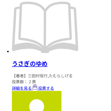
うさぎのゆめ
【著者】三田村信行,たむらしげる
投票数：
2
票
詳細を見る
投票する