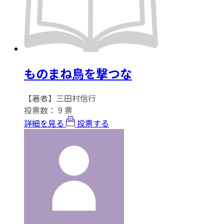
ものまね鳥を撃つな
【著者】三田村信行
投票数：
9
票
詳細を見る
投票する