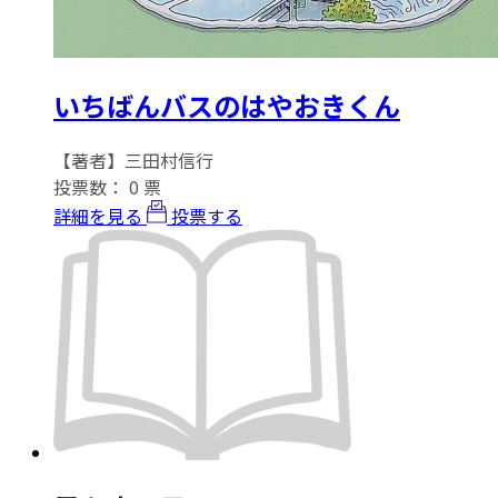
いちばんバスのはやおきくん
【著者】三田村信行
投票数：
0
票
詳細を見る
投票する