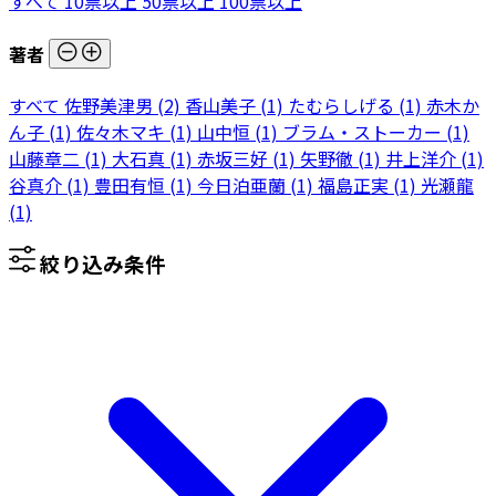
すべて
10票以上
50票以上
100票以上
著者
すべて
佐野美津男
(2)
香山美子
(1)
たむらしげる
(1)
赤木か
ん子
(1)
佐々木マキ
(1)
山中恒
(1)
ブラム・ストーカー
(1)
山藤章二
(1)
大石真
(1)
赤坂三好
(1)
矢野徹
(1)
井上洋介
(1)
谷真介
(1)
豊田有恒
(1)
今日泊亜蘭
(1)
福島正実
(1)
光瀬龍
(1)
絞り込み条件