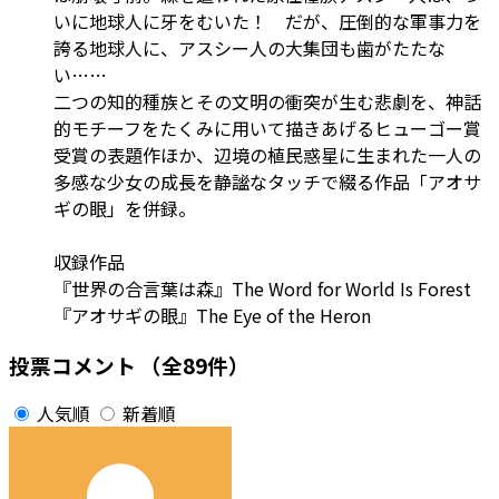
いに地球人に牙をむいた！ だが、圧倒的な軍事力を
誇る地球人に、アスシー人の大集団も歯がたたな
い……
二つの知的種族とその文明の衝突が生む悲劇を、神話
的モチーフをたくみに用いて描きあげるヒューゴー賞
受賞の表題作ほか、辺境の植民惑星に生まれた一人の
多感な少女の成長を静謐なタッチで綴る作品「アオサ
ギの眼」を併録。
収録作品
『世界の合言葉は森』The Word for World Is Forest
『アオサギの眼』The Eye of the Heron
投票コメント
（全89件）
人気順
新着順