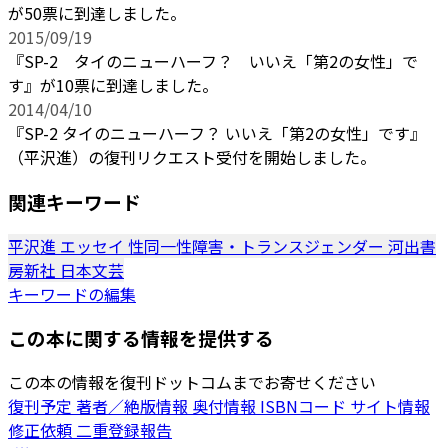
が50票に到達しました。
2015/09/19
『SP-2 タイのニューハーフ？ いいえ「第2の女性」で
す』が10票に到達しました。
2014/04/10
『SP-2 タイのニューハーフ？ いいえ「第2の女性」です』
（平沢進）の復刊リクエスト受付を開始しました。
関連キーワード
平沢進
エッセイ
性同一性障害・トランスジェンダー
河出書
房新社
日本文芸
キーワードの編集
この本に関する情報を提供する
この本の情報を復刊ドットコムまでお寄せください
復刊予定
著者／絶版情報
奥付情報
ISBNコード
サイト情報
修正依頼
二重登録報告