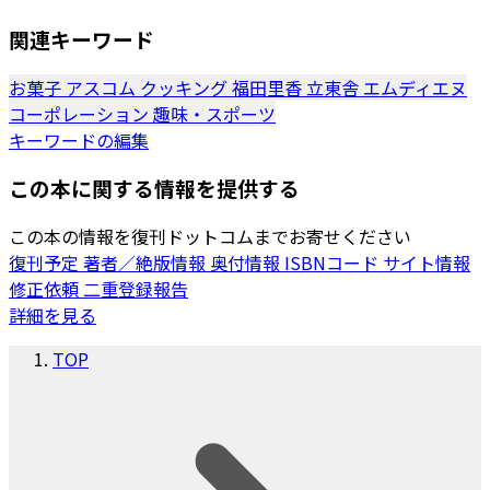
関連キーワード
お菓子
アスコム
クッキング
福田里香
立東舎
エムディエヌ
コーポレーション
趣味・スポーツ
キーワードの編集
この本に関する情報を提供する
この本の情報を復刊ドットコムまでお寄せください
復刊予定
著者／絶版情報
奥付情報
ISBNコード
サイト情報
修正依頼
二重登録報告
詳細を見る
TOP