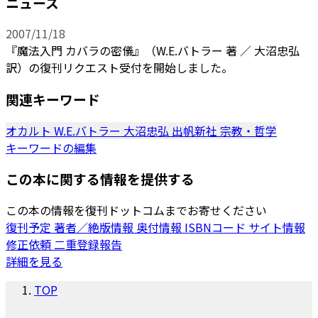
ニュース
2007/11/18
『魔法入門 カバラの密儀』（W.E.バトラー 著 ／ 大沼忠弘
訳）の復刊リクエスト受付を開始しました。
関連キーワード
オカルト
W.E.バトラー
大沼忠弘
出帆新社
宗教・哲学
キーワードの編集
この本に関する情報を提供する
この本の情報を復刊ドットコムまでお寄せください
復刊予定
著者／絶版情報
奥付情報
ISBNコード
サイト情報
修正依頼
二重登録報告
詳細を見る
TOP