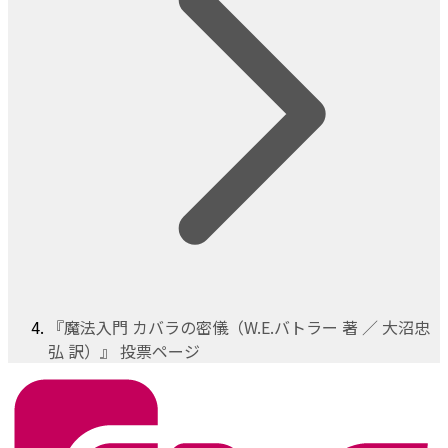
『魔法入門 カバラの密儀（W.E.バトラー 著 ／ 大沼忠
弘 訳）』 投票ページ