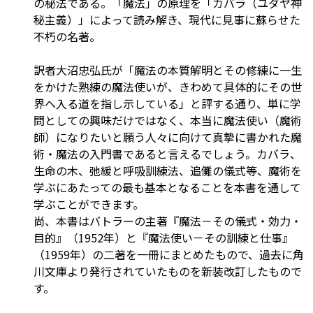
の秘法である。「魔法」の原理を「カバラ（ユダヤ神
秘主義）」によって読み解き、現代に見事に蘇らせた
不朽の名著。
訳者大沼忠弘氏が「魔法の本質解明とその修練に一生
をかけた熟練の魔法使いが、きわめて具体的にその世
界へ入る道を指し示している」と評する通り、単に学
問としての興味だけではなく、本当に魔法使い（魔術
師）になりたいと願う人々に向けて真摯に書かれた魔
術・魔法の入門書であると言えるでしょう。カバラ、
生命の木、弛緩と呼吸訓練法、追儺の儀式等、魔術を
学ぶにあたっての最も基本となることを本書を通して
学ぶことができます。
尚、本書はバトラーの主著『魔法－その儀式・効力・
目的』（1952年）と『魔法使い－その訓練と仕事』
（1959年）の二著を一冊にまとめたもので、過去に角
川文庫より発行されていたものを新装改訂したもので
す。