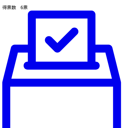
得票数
6
票