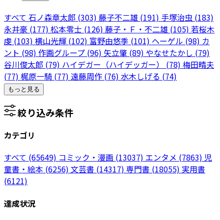
すべて
石ノ森章太郎
(303)
藤子不二雄
(191)
手塚治虫
(183)
永井豪
(177)
松本零士
(126)
藤子・Ｆ・不二雄
(105)
若桜木
虔
(103)
横山光輝
(102)
富野由悠季
(101)
ヘーゲル
(98)
カ
ント
(98)
作画グループ
(96)
矢立肇
(89)
やなせたかし
(79)
谷川俊太郎
(79)
ハイデガー（ハイデッガー）
(78)
梅田晴夫
(77)
梶原一騎
(77)
遠藤周作
(76)
水木しげる
(74)
もっと見る
絞り込み条件
カテゴリ
すべて
(65649)
コミック・漫画
(13037)
エンタメ
(7863)
児
童書・絵本
(6256)
文芸書
(14317)
専門書
(18055)
実用書
(6121)
達成状況