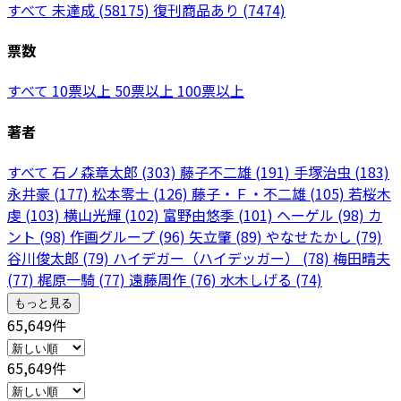
すべて
未達成
(58175)
復刊商品あり
(7474)
票数
すべて
10票以上
50票以上
100票以上
著者
すべて
石ノ森章太郎
(303)
藤子不二雄
(191)
手塚治虫
(183)
永井豪
(177)
松本零士
(126)
藤子・Ｆ・不二雄
(105)
若桜木
虔
(103)
横山光輝
(102)
富野由悠季
(101)
ヘーゲル
(98)
カ
ント
(98)
作画グループ
(96)
矢立肇
(89)
やなせたかし
(79)
谷川俊太郎
(79)
ハイデガー（ハイデッガー）
(78)
梅田晴夫
(77)
梶原一騎
(77)
遠藤周作
(76)
水木しげる
(74)
もっと見る
65,649件
65,649件