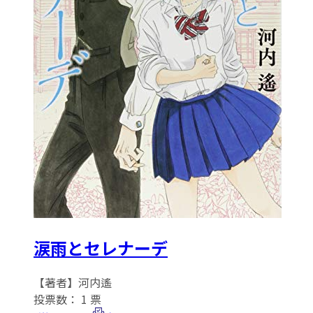
涙雨とセレナーデ
【著者】河内遙
投票数：
1
票