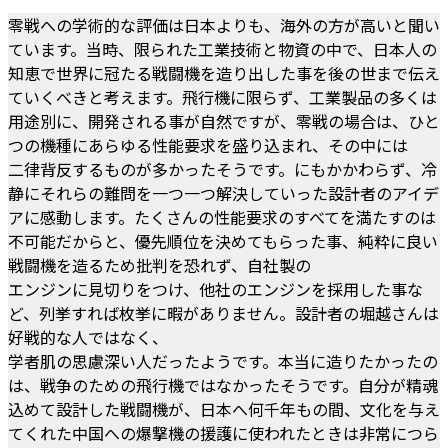
零戦への学術的な評価は日本よりも、海外の方が高いと聞い
ています。当時、限られた工業技術と物資の中で、日本人の
知恵で世界に冠たる戦闘機を造り出した事を後の世まで伝え
ていくべきと考えます。飛行機に限らず、工業製品の多くは
用途別に、開発される事が自然ですが、零戦の場合は、ひと
つの機種にあらゆる性能要求を盛り込まれ、その中には
二律背反するものが多かったそうです。にもかかわらず、冷
静にそれらの難問を一つ一つ解決していった設計者のアイデ
アに感動します。たくさんの性能要求のすべてを満たすのは
不可能だからと、優先順位を決めてもらった事、純粋に良い
戦闘機を造るため批判を恐れず、自社製の
エンジンに見切りをつけ、他社のエンジンを採用した事な
ど、列挙すれば枚挙に暇がありません。設計者の堀越さんは
好戦的な人ではなく、
学者肌の思慮深い人だったようです。本当に造りたかったの
は、戦争のための飛行機ではなかったそうです。自分が精魂
込めて設計した戦闘機が、日本へ何千年もの間、文化を与え
てくれた中国への爆撃機の援護に使われたときは非常につら