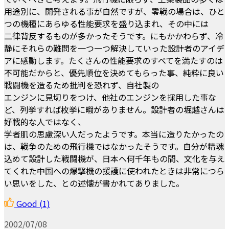
用途別に、開発される事が自然ですが、零戦の場合は、ひと
つの機種にあらゆる性能要求を盛り込まれ、その中には
二律背反するものが多かったそうです。にもかかわらず、冷
静にそれらの難問を一つ一つ解決していった設計者のアイデ
アに感動します。たくさんの性能要求のすべてを満たすのは
不可能だからと、優先順位を決めてもらった事、純粋に良い
戦闘機を造るため批判を恐れず、自社製の
エンジンに見切りをつけ、他社のエンジンを採用した事な
ど、列挙すれば枚挙に暇がありません。設計者の堀越さんは
好戦的な人ではなく、
学者肌の思慮深い人だったようです。本当に造りたかったの
は、戦争のための飛行機ではなかったそうです。自分が精魂
込めて設計した戦闘機が、日本へ何千年もの間、文化を与え
てくれた中国への爆撃機の援護に使われたときは非常につら
い思いをした、との述懐が書かれてありました。
Good
(1)
2002/07/08