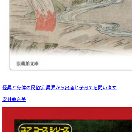
怪異と身体の民俗学 異界から出産と子育てを問い直す
安井眞奈美