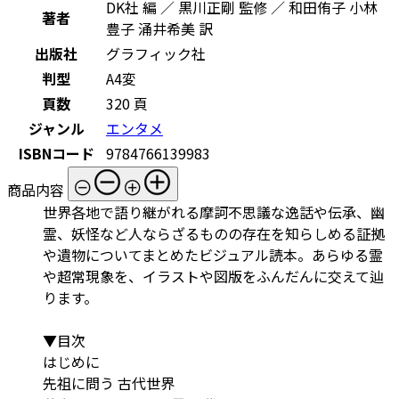
DK社 編 ／ 黒川正剛 監修 ／ 和田侑子 小林
著者
豊子 涌井希美 訳
出版社
グラフィック社
判型
A4変
頁数
320 頁
ジャンル
エンタメ
ISBNコード
9784766139983
商品内容
世界各地で語り継がれる摩訶不思議な逸話や伝承、幽
霊、妖怪など人ならざるものの存在を知らしめる証拠
や遺物についてまとめたビジュアル読本。あらゆる霊
や超常現象を、イラストや図版をふんだんに交えて辿
ります。
▼目次
はじめに
先祖に問う 古代世界