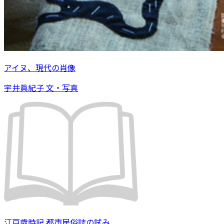
アイヌ、現代の肖像
宇井眞紀子 文・写真
江戸歳時記 都市民俗誌の試み