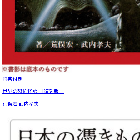
特典付き
世界の恐怖怪談 ［復刻版］
荒俣宏 武内孝夫