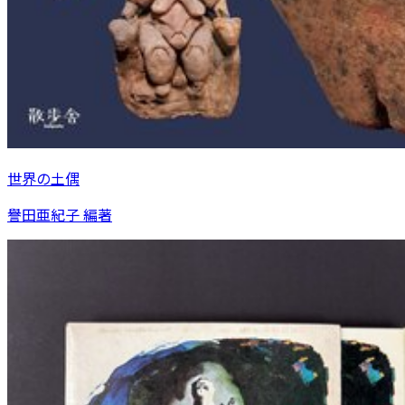
世界の土偶
譽田亜紀子 編著