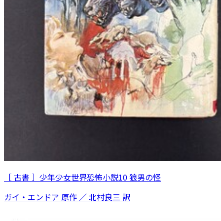
［ 古書 ］少年少女世界恐怖小説10 狼男の怪
ガイ・エンドア 原作 ／ 北村良三 訳