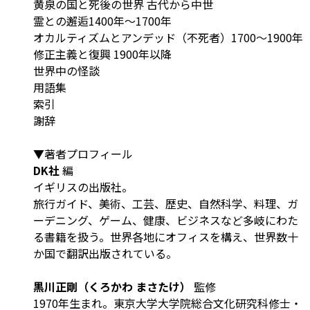
黄泉の国と死後の世界 古代から中世
霊との邂逅1400年～1700年
オカルティズムとアンデッド（不死者）1700～1900年
修正主義と復興 1900年以降
世界中の怪談
用語集
索引
謝辞
▼著者プロフィール
DK社
編
イギリスの出版社。
旅行ガイド、美術、工芸、歴史、自然科学、料理、ガ
ーデニング、ゲーム、健康、ビジネスなど多岐にわた
る書籍を扱う。世界各地にオフィスを構え、世界数十
か国で翻訳出版されている。
黒川正剛（くろかわ まさたけ）
監修
1970年生まれ。東京大学大学院総合文化研究科修士・