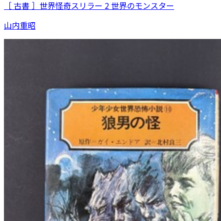
［ 古書 ］世界怪奇スリラー 2 世界のモンスター
山内重昭