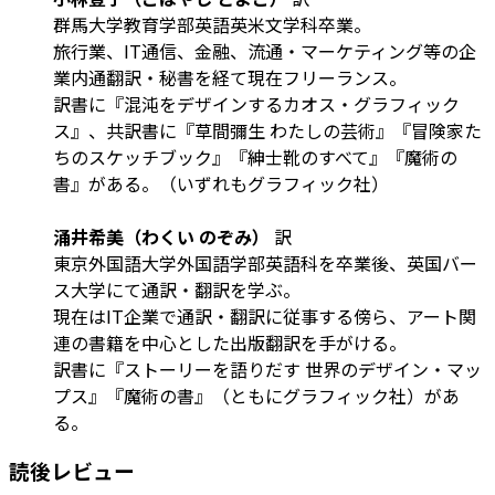
群馬大学教育学部英語英米文学科卒業。
旅行業、IT通信、金融、流通・マーケティング等の企
業内通翻訳・秘書を経て現在フリーランス。
訳書に『混沌をデザインするカオス・グラフィック
ス』、共訳書に『草間彌生 わたしの芸術』『冒険家た
ちのスケッチブック』『紳士靴のすべて』『魔術の
書』がある。（いずれもグラフィック社）
涌井希美（わくい のぞみ）
訳
東京外国語大学外国語学部英語科を卒業後、英国バー
ス大学にて通訳・翻訳を学ぶ。
現在はIT企業で通訳・翻訳に従事する傍ら、アート関
連の書籍を中心とした出版翻訳を手がける。
訳書に『ストーリーを語りだす 世界のデザイン・マッ
プス』『魔術の書』（ともにグラフィック社）があ
る。
読後レビュー