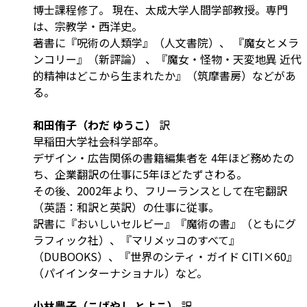
博士課程修了。 現在、太成大学人間学部教授。専門
は、宗教学・西洋史。
著書に『呪術の人類学』（人文書院）、 『魔女とメラ
ンコリー』（新評論） 、『魔女・怪物・天変地異 近代
的精神はどこから生まれたか』（筑摩書房）などがあ
る。
和田侑子（わだ ゆうこ）
訳
早稲田大学社会科学部卒。
デザイン・広告関係の書籍編集者を 4年ほど務めたの
ち、企業翻訳の仕事に5年ほどたずさわる。
その後、2002年より、フリーランスとして在宅翻訳
（英語：和訳と英訳）の仕事に従事。
訳書に『おいしいセルビー』『魔術の書』（ともにグ
ラフィック社）、『マリメッコのすべて』
（DUBOOKS）、『世界のシティ・ガイド CITI×60』
（パイインターナショナル）など。
小林豊子（こばやし とよこ）
訳