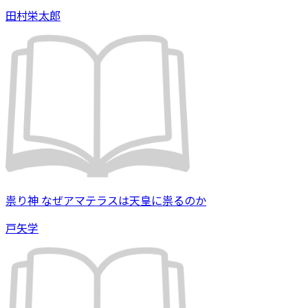
田村栄太郎
祟り神 なぜアマテラスは天皇に祟るのか
戸矢学