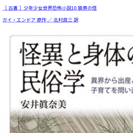
［ 古書 ］少年少女世界恐怖小説10 狼男の怪
ガイ・エンドア 原作 ／ 北村良三 訳