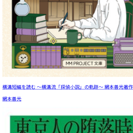
横溝短編を読む 〜横溝流「探偵小説」の軌跡〜 網本善光著作
網本善光