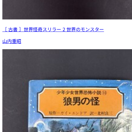
［ 古書 ］世界怪奇スリラー 2 世界のモンスター
山内重昭