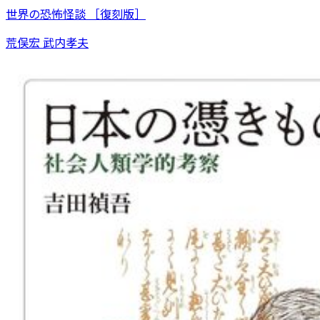
世界の恐怖怪談 ［復刻版］
荒俣宏 武内孝夫