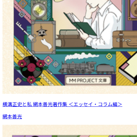
横溝正史と私 網本善光著作集 ＜エッセイ・コラム編＞
網本善光