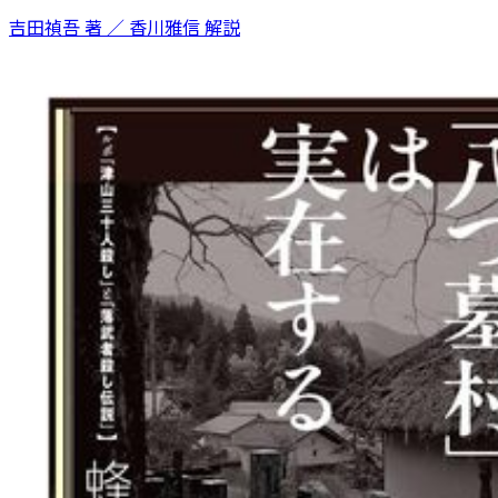
吉田禎吾 著 ／ 香川雅信 解説