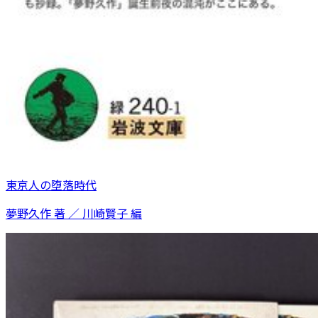
東京人の堕落時代
夢野久作 著 ／ 川崎賢子 編