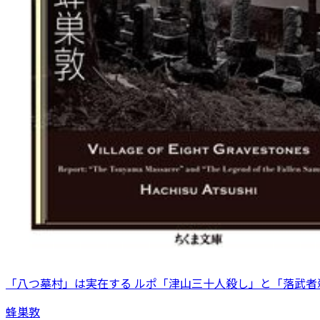
「八つ墓村」は実在する ルポ「津山三十人殺し」と「落武者
蜂巣敦