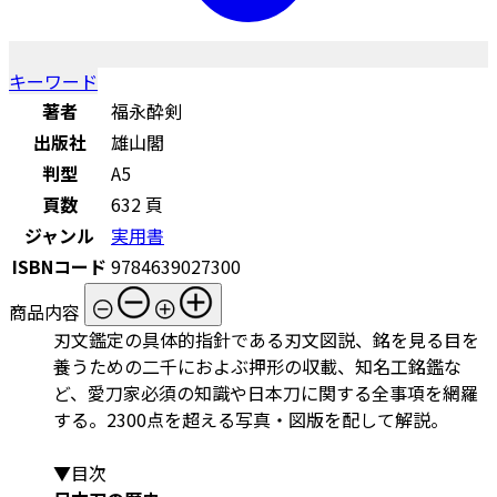
キーワード
著者
福永酔剣
出版社
雄山閣
判型
A5
頁数
632 頁
ジャンル
実用書
ISBNコード
9784639027300
商品内容
刃文鑑定の具体的指針である刃文図説、銘を見る目を
養うための二千におよぶ押形の収載、知名工銘鑑な
ど、愛刀家必須の知識や日本刀に関する全事項を網羅
する。2300点を超える写真・図版を配して解説。
▼目次