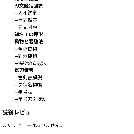
刃文鑑定図説
--入札鑑定
--当同然表
--刃文図説
知名工の押形
偽物と看破法
--全体偽物
--部分偽物
--偽物の看破法
鑑刀備考
--古剣書解説
--享保名物帳
--年号表
--年号索引ほか
読後レビュー
まだレビューはありません。