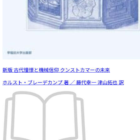
新版 古代憧憬と機械信仰 クンストカマーの未来
ホルスト・ブレーデカンプ 著 ／ 藤代幸一 津山拓也 訳