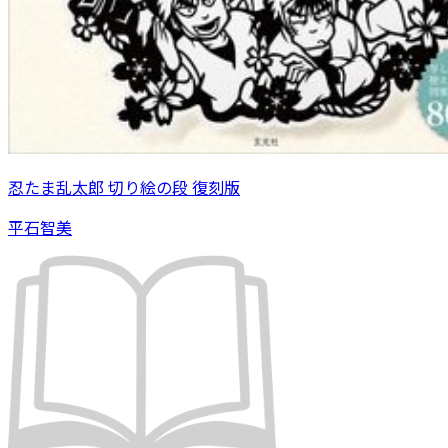
忍たま乱太郎 切り絵の段 復刻版
平石智美