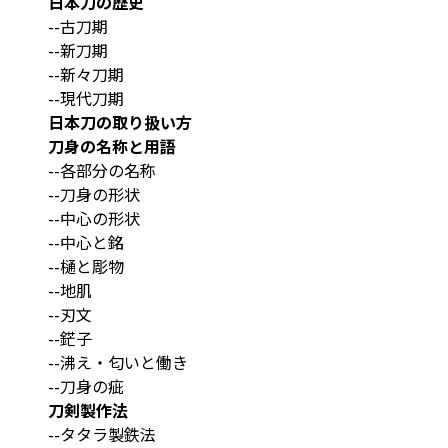
日本刀の歴史
--古刀期
--新刀期
--新々刀期
--現代刀期
日本刀の取り扱い方
刀身の名称と用語
--各部分の名称
--刀身の形状
--中心の形状
--中心と銘
--樋と彫物
--地肌
--刃文
--鋩子
--沸え・匂いと働き
--刀身の疵
刀剣製作法
--タタラ製鉄法