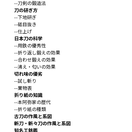
--刀剣の鍛造法
刀の研ぎ方
--下地研ぎ
--砥目抜き
--仕上げ
日本刀の科学
--用鉄の優秀性
--折り返し鍛えの効果
--合わせ鍛えの効果
--沸え・匂いの効果
切れ味の優劣
--試し斬り
--業物表
折り紙の知識
--本阿弥家の歴代
--折り紙の種類
古刀の作風と系図
新刀・新々刀の作風と系図
知名工銘鑑