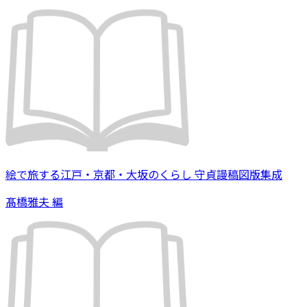
絵で旅する江戸・京都・大坂のくらし 守貞謾稿図版集成
髙橋雅夫 編