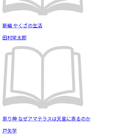
新編 やくざの生活
田村栄太郎
祟り神 なぜアマテラスは天皇に祟るのか
戸矢学