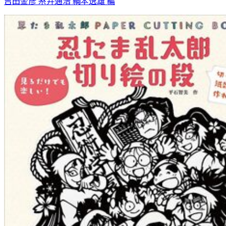
吉田金彦 糸井通浩 綱本逸雄 編